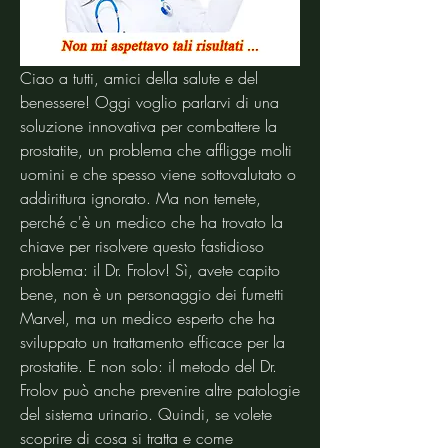
Ciao a tutti, amici della salute e del 
benessere! Oggi voglio parlarvi di una 
soluzione innovativa per combattere la 
prostatite, un problema che affligge molti 
uomini e che spesso viene sottovalutato o 
addirittura ignorato. Ma non temete, 
perché c'è un medico che ha trovato la 
chiave per risolvere questo fastidioso 
problema: il Dr. Frolov! Sì, avete capito 
bene, non è un personaggio dei fumetti 
Marvel, ma un medico esperto che ha 
sviluppato un trattamento efficace per la 
prostatite. E non solo: il metodo del Dr. 
Frolov può anche prevenire altre patologie 
del sistema urinario. Quindi, se volete 
scoprire di cosa si tratta e come 