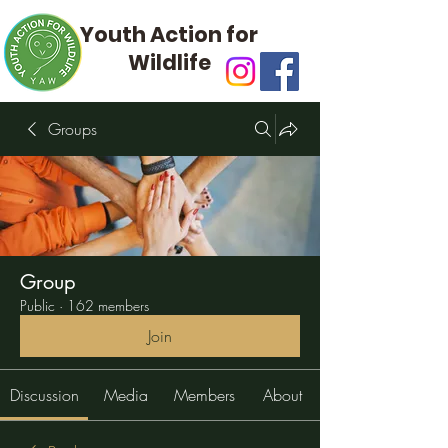
Youth Action for
Wildlife
Groups
Group
Public
·
162 members
Join
Discussion
Media
Members
About