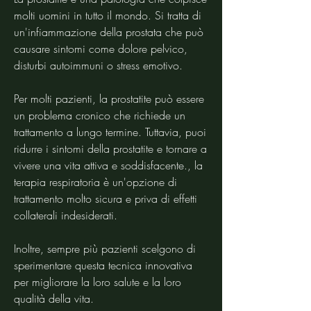
molti uomini in tutto il mondo. Si tratta di 
un'infiammazione della prostata che può 
causare sintomi come dolore pelvico, 
disturbi autoimmuni o stress emotivo.
Per molti pazienti, la prostatite può essere 
un problema cronico che richiede un 
trattamento a lungo termine. Tuttavia, puoi 
ridurre i sintomi della prostatite e tornare a 
vivere una vita attiva e soddisfacente., la 
terapia respiratoria è un'opzione di 
trattamento molto sicura e priva di effetti 
collaterali indesiderati.
Inoltre, sempre più pazienti scelgono di 
sperimentare questa tecnica innovativa 
per migliorare la loro salute e la loro 
qualità della vita.