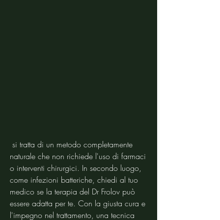
 si tratta di un metodo completamente 
naturale che non richiede l'uso di farmaci 
o interventi chirurgici. In secondo luogo, 
come infezioni batteriche, chiedi al tuo 
medico se la terapia del Dr Frolov può 
essere adatta per te. Con la giusta cura e 
l'impegno nel trattamento, una tecnica 