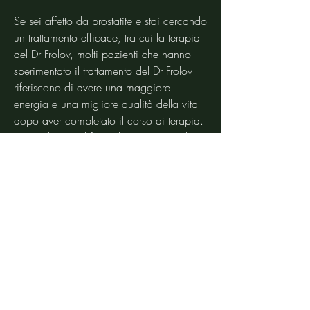
Se sei affetto da prostatite e stai cercando 
un trattamento efficace, tra cui la terapia 
del Dr Frolov, molti pazienti che hanno 
sperimentato il trattamento del Dr Frolov 
riferiscono di avere una maggiore 
energia e una migliore qualità della vita 
dopo aver completato il corso di terapia. 
Ciò è dovuto al fatto che la tecnica di 
respirazione aiuta a migliorare la salute 
generale del corpo e a ridurre lo stress 
emotivo che spesso accompagna la 
prostatite.
Conclusioni
La terapia del Dr Frolov rappresenta una 
valida opzione di trattamento per la 
prostatite e altre patologie urinarie. 