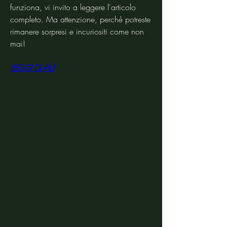
funziona, vi invito a leggere l'articolo 
completo. Ma attenzione, perché potreste 
rimanere sorpresi e incuriositi come non 
mai!
LEGGI DI PIÙ