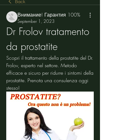
Back
Внимание! Гарантия 100%
September 1, 2023
Dr Frolov tratamento 
da prostatite
Scopri il trattamento della prostatite del Dr. 
Frolov, esperto nel settore. Metodo 
efficace e sicuro per ridurre i sintomi della 
prostatite. Prenota una consulenza oggi 
stesso!