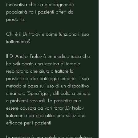
innovativa che sta guadagnando 
popolarità tra i pazienti affetti da 
prostatite.
Chi è il Dr Frolov e come funziona il suo 
trattamento?
Il Dr Andrei Frolov è un medico russo che 
ha sviluppato una tecnica di terapia 
respiratoria che aiuta a trattare la 
prostatite e altre patologie urinarie. Il suo 
metodo si basa sull'uso di un dispositivo 
chiamato 'SpiroTiger', difficoltà a urinare 
e problemi sessuali. La prostatite può 
essere causata da vari fattori,Dr Frolov 
tratamento da prostatite: una soluzione 
efficace per i pazienti
La prostatite è una patologia che colpisce 