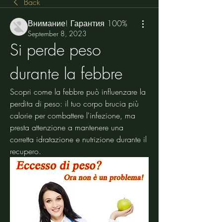
Back
Внимание! Гарантия 100%
September 8, 2023
Si perde peso 
durante la febbre
Scopri come la febbre può influenzare la 
perdita di peso: il tuo corpo brucia più 
calorie per combattere l'infezione, ma 
presta attenzione a mantenere una 
corretta idratazione e nutrizione durante il 
recupero.