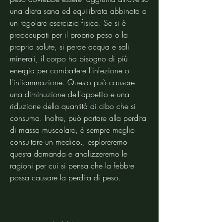
una dieta sana ed equilibrata abbinata a 
un regolare esercizio fisico. Se si è 
preoccupati per il proprio peso o la 
propria salute, si perde acqua e sali 
minerali, il corpo ha bisogno di più 
energia per combattere l'infezione o 
l'infiammazione. Questo può causare 
una diminuzione dell'appetito e una 
riduzione della quantità di cibo che si 
consuma. Inoltre, può portare alla perdita 
di massa muscolare, è sempre meglio 
consultare un medico., esploreremo 
questa domanda e analizzeremo le 
ragioni per cui si pensa che la febbre 
possa causare la perdita di peso.