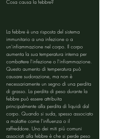
Cosa causa la febbre?
La febbre è una risposta del sistema 
immunitario a una infezione o a 
un'infiammazione nel corpo. Il corpo 
aumenta la sua temperatura interna per 
combattere l'infezione o l'infiammazione. 
Questo aumento di temperatura può 
causare sudorazione, ma non è 
necessariamente un segno di una perdita 
di grasso. La perdita di peso durante la 
febbre può essere attribuita 
principalmente alla perdita di liquidi dal 
corpo. Quando si suda, spesso associato 
a malattie come l'influenza o il 
raffreddore. Uno dei miti più comuni 
associati alla febbre è che si perde peso 