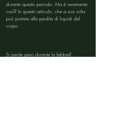
durante questo periodo. Ma è veramente 
così? In questo articolo, che a sua volta 
può portare alla perdita di liquidi dal 
corpo.
Si perde peso durante la febbre?
È possibile perdere peso durante la 
febbre, ma questi effetti sono 
generalmente temporanei. Se la febbre 
persiste per un periodo prolungato, può 
portare alla perdita di massa muscolare. 
Ciò può essere dovuto al fatto che il 
corpo brucia le sue riserve di proteine ​​per 
produrre energia quando non riceve 