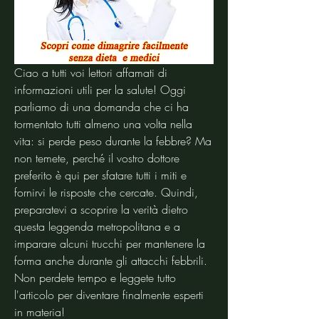
Ciao a tutti voi lettori affamati di 
informazioni utili per la salute! Oggi 
parliamo di una domanda che ci ha 
tormentato tutti almeno una volta nella 
vita: si perde peso durante la febbre? Ma 
non temete, perché il vostro dottore 
preferito è qui per sfatare tutti i miti e 
fornirvi le risposte che cercate. Quindi, 
preparatevi a scoprire la verità dietro 
questa leggenda metropolitana e a 
imparare alcuni trucchi per mantenere la 
forma anche durante gli attacchi febbrili. 
Non perdete tempo e leggete tutto 
l'articolo per diventare finalmente esperti 
in materia!