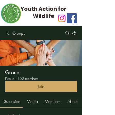
Youth Action for
Wildlife
Groups
Group
Public
·
162 members
Join
Discussion
Media
Members
About