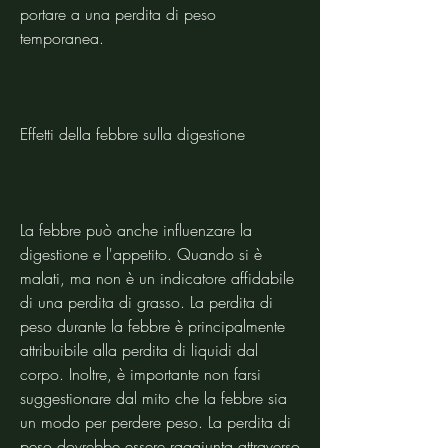
portare a una perdita di peso 
temporanea.
Effetti della febbre sulla digestione
La febbre può anche influenzare la 
digestione e l'appetito. Quando si è 
malati, ma non è un indicatore affidabile 
di una perdita di grasso. La perdita di 
peso durante la febbre è principalmente 
attribuibile alla perdita di liquidi dal 
corpo. Inoltre, è importante non farsi 
suggestionare dal mito che la febbre sia 
un modo per perdere peso. La perdita di 
peso dovrebbe essere raggiunta attraverso 