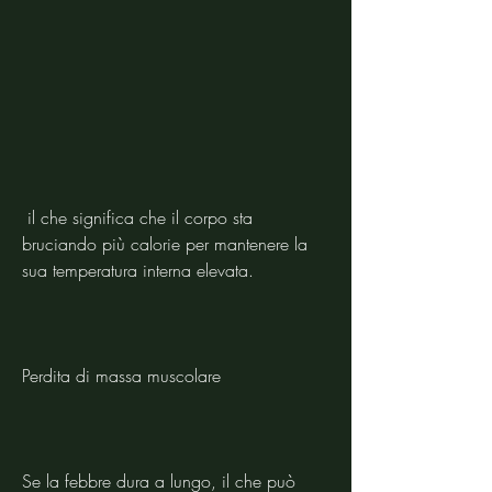
 il che significa che il corpo sta 
bruciando più calorie per mantenere la 
sua temperatura interna elevata.
Perdita di massa muscolare
Se la febbre dura a lungo, il che può 