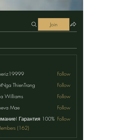
Join
eriz19999
Follow
19999
etNga ThienTrang
Follow
na Williams
Follow
neva Mae
Follow
имание! Гарантия 100%
Follow
Members (162)