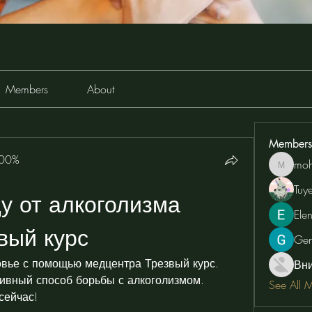
Members
About
Members
100%
moh
moheriz
Tuy
у от алкоголизма 
Ele
вый курс
Ge
вье с помощью медцентра Трезвый курс. 
Вн
ивный способ борьбы с алкоголизмом. 
See All 
сейчас!