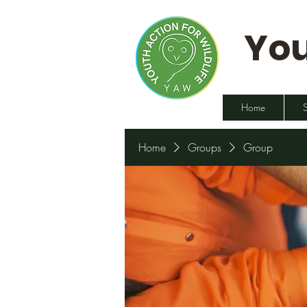
You
Home
Home
Groups
Group