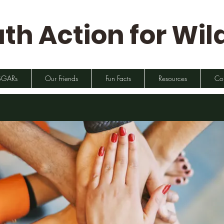
th Action for Wild
SGARs
Our Friends
Fun Facts
Resources
Co