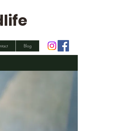
life
ntact
Blog