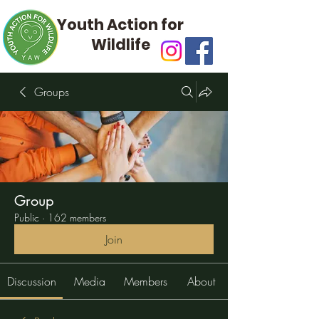
Youth Action for
Wildlife
Groups
Group
Public
·
162 members
Join
Discussion
Media
Members
About