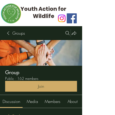
Youth Action for
Wildlife
Groups
Group
Public
·
162 members
Join
Discussion
Media
Members
About