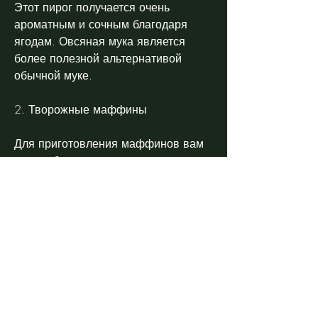
Этот пирог получается очень 
ароматным и сочным благодаря 
ягодам. Овсяная мука является 
более полезной альтернативой 
обычной муке.
2. Творожные маффины
Для приготовления маффинов вам 
понадобится:
- 250 грамм творога
- 3 яйца
- 3 столовые ложки овсяной муки
- 1 чайная ложка разрыхлителя
- 2 столовые ложки меда
- 1 чайная ложка ванильного 
экстракта