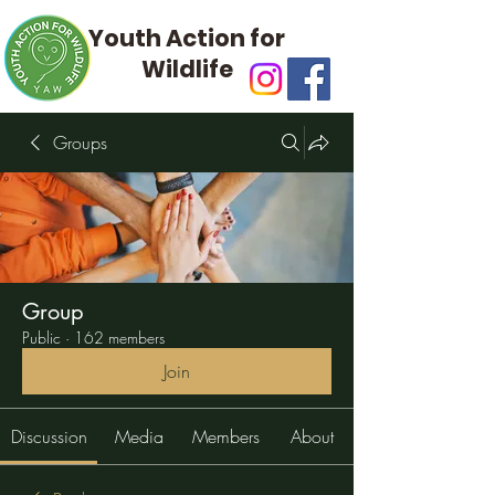
Youth Action for
Wildlife
Groups
Group
Public
·
162 members
Join
Discussion
Media
Members
About