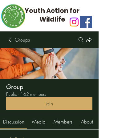
Youth Action for
Wildlife
Groups
Group
Public
·
162 members
Join
Discussion
Media
Members
About