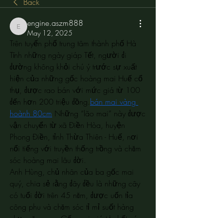
Back
engine.aszm888
engine.aszm888
May 12, 2025
Trên tuyến phố trung tâm thành phố Hà 
Tĩnh những ngày giáp Tết, người đi 
đường không khỏi chú ý trước sự xuất 
hiện của những gốc hoàng mai Huế cổ 
thụ, được rao bán với mức giá từ 100 
đến hơn 200 triệu đồng.
bán mai vàng 
hoành 80cm
 Những “lão mai” này được 
vận chuyển từ xã Điền Hòa, huyện 
Phong Điền, tỉnh Thừa Thiên - Huế, nơi 
nổi tiếng với truyền thống trồng và chăm 
sóc hoàng mai lâu đời.
Anh Hùng, chủ nhân của ba gốc mai 
quý, chia sẻ rằng đây đều là những cây 
có tuổi đời trên 45 năm, được uốn tỉa 
công phu và chăm sóc tỉ mỉ suốt hàng 