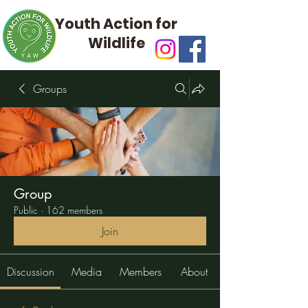
Youth Action for
Wildlife
Groups
Group
Public
·
162 members
Join
Discussion
Media
Members
About