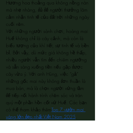
Hương hoa thoảng qua không nồng nàn 
mà nhẹ nhàng, đủ để người thưởng lãm 
cảm nhận tinh tế của đất trời những ngày 
cuối năm.
Với những người sành chơi, hoàng mai 
Huế không chỉ là cây cảnh, mà còn là 
biểu tượng của khí tiết, sự tinh tế và bền 
bỉ. Bởi vậy, dù mức giá không hề thấp, 
nhiều người vẫn tìm đến chiêm ngưỡng 
và sẵn sàng xuống tiền nếu gặp được 
cây vừa ý. Với anh Hùng, việc “gả” 
những gốc mai này không đơn thuần là 
mua bán, mà là chọn người xứng tầm 
để tiếp nối hành trình chăm sóc và trân 
quý một phần hồn cốt xứ Huế. Các bạn 
có thể tham khảo thêm
Top 7 vườn mai 
vàng lớn đẹp nhất Việt Nam 2025
.
0