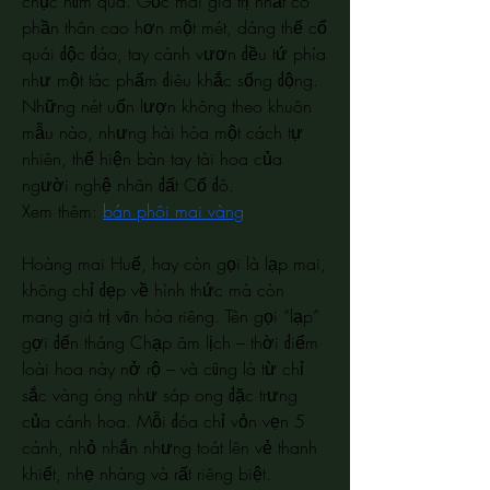
chục năm qua. Gốc mai giá trị nhất có 
phần thân cao hơn một mét, dáng thế cổ 
quái độc đáo, tay cành vươn đều tứ phía 
như một tác phẩm điêu khắc sống động. 
Những nét uốn lượn không theo khuôn 
mẫu nào, nhưng hài hòa một cách tự 
nhiên, thể hiện bàn tay tài hoa của 
người nghệ nhân đất Cố đô.
Xem thêm: 
bán phôi mai vàng
Hoàng mai Huế, hay còn gọi là lạp mai, 
không chỉ đẹp về hình thức mà còn 
mang giá trị văn hóa riêng. Tên gọi “lạp” 
gợi đến tháng Chạp âm lịch – thời điểm 
loài hoa này nở rộ – và cũng là từ chỉ 
sắc vàng óng như sáp ong đặc trưng 
của cánh hoa. Mỗi đóa chỉ vỏn vẹn 5 
cánh, nhỏ nhắn nhưng toát lên vẻ thanh 
khiết, nhẹ nhàng và rất riêng biệt. 