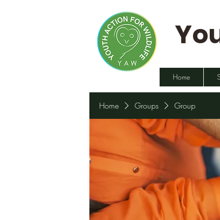
You
Home
Home
Groups
Group