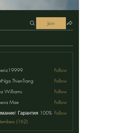
Join
eriz19999
Follow
19999
etNga ThienTrang
Follow
na Williams
Follow
neva Mae
Follow
имание! Гарантия 100%
Follow
Members (162)