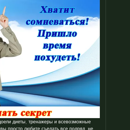
доели диеты, тренажеры и всевозможные 
вы просто любите съедать все подряд, не 