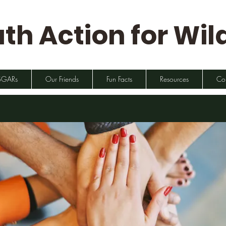
th Action for Wild
SGARs
Our Friends
Fun Facts
Resources
Co