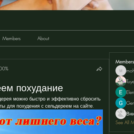
Members
About
Members
100%
moh
moheriz
Tuy
еем похудание
Ele
дерея можно быстро и эффективно сбросить 
Ge
ты для похудения с сельдереем на сайте.
Вн
See All 