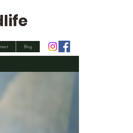
life
ntact
Blog