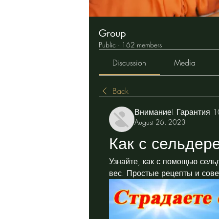
Group
Public
·
162 members
Discussion
Media
Back
Внимание! Гарантия 
August 26, 2023
Как с сельдер
Узнайте, как с помощью сель
вес. Простые рецепты и сове