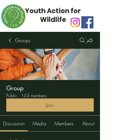
Youth Action for
Wildlife
Groups
Group
Public
·
163 members
Join
Discussion
Media
Members
About