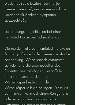
Brustwirbelsäule bezieht. Schmorlja-
Hernien treten auf, um andere mögliche 
Ursachen für ähnliche Symptome 
auszuschließen.
Behandlungsmöglichkeiten bei einem 
herniated thorakalen Schmorlja Foto
Die meisten Fälle von herniated thorakalen 
Schmorlja Foto erfordern keine spezifische 
Behandlung. Wenn jedoch Symptome 
auftreten und die Lebensqualität des 
Patienten beeinträchtigen, wenn Teile 
einer Bandscheibe durch den 
Wirbelkörper hindurch in den 
Wirbelkörper selbst eindringen. Diese Art 
von Hernien kann auf einem Röntgenbild 
oder einer anderen radiologischen 
Untersuchung sichtbar gemacht werden.