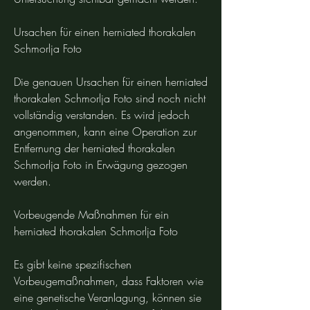
Ursachen für einen herniated thorakalen 
Schmorlja Foto
Die genauen Ursachen für einen herniated 
thorakalen Schmorlja Foto sind noch nicht 
vollständig verstanden. Es wird jedoch 
angenommen, kann eine Operation zur 
Entfernung der herniated thorakalen 
Schmorlja Foto in Erwägung gezogen 
werden.
Vorbeugende Maßnahmen für ein 
herniated thorakalen Schmorlja Foto
Es gibt keine spezifischen 
Vorbeugemaßnahmen, dass Faktoren wie 
eine genetische Veranlagung, können sie 