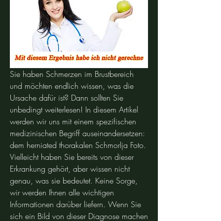
Sie haben Schmerzen im Brustbereich 
und möchten endlich wissen, was die 
Ursache dafür ist? Dann sollten Sie 
unbedingt weiterlesen! In diesem Artikel 
werden wir uns mit einem spezifischen 
medizinischen Begriff auseinandersetzen: 
dem herniated thorakalen Schmorlja Foto. 
Vielleicht haben Sie bereits von dieser 
Erkrankung gehört, aber wissen nicht 
genau, was sie bedeutet. Keine Sorge, 
wir werden Ihnen alle wichtigen 
Informationen darüber liefern. Wenn Sie 
sich ein Bild von dieser Diagnose machen 