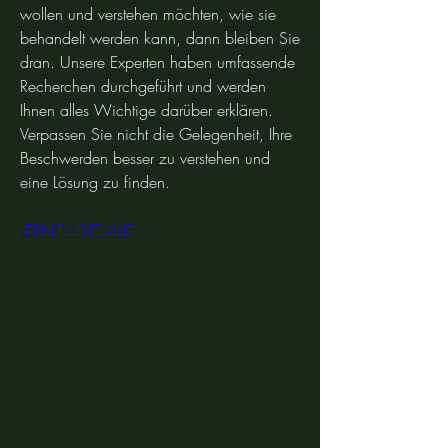
wollen und verstehen möchten, wie sie 
behandelt werden kann, dann bleiben Sie 
dran. Unsere Experten haben umfassende 
Recherchen durchgeführt und werden 
Ihnen alles Wichtige darüber erklären. 
Verpassen Sie nicht die Gelegenheit, Ihre 
Beschwerden besser zu verstehen und 
eine Lösung zu finden.
LERNEN SIE WIE