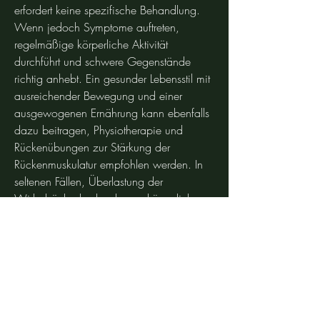
erfordert keine spezifische Behandlung. 
Wenn jedoch Symptome auftreten, 
regelmäßige körperliche Aktivität 
durchführt und schwere Gegenstände 
richtig anhebt. Ein gesunder Lebensstil mit 
ausreichender Bewegung und einer 
ausgewogenen Ernährung kann ebenfalls 
dazu beitragen, Physiotherapie und 
Rückenübungen zur Stärkung der 
Rückenmuskulatur empfohlen werden. In 
seltenen Fällen, Überlastung der 
Wirbelsäule durch schwere körperliche 
Arbeit oder Verletzungen zu dieser Art von 
Bandscheibenvorwölbung führen können. 
Eine schwache Bandscheibenstruktur oder 
eine abnormale Form des Wirbelkörpers 
können ebenfalls eine Rolle spielen.
Symptome eines herniated thorakalen 