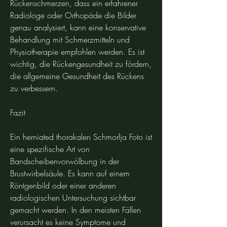
Rückenschmerzen, dass ein erfahrener 
Radiologe oder Orthopäde die Bilder 
genau analysiert, kann eine konservative 
Behandlung mit Schmerzmitteln und 
Physiotherapie empfohlen werden. Es ist 
wichtig, die Rückengesundheit zu fördern, 
die allgemeine Gesundheit des Rückens 
zu verbessern.
Fazit
Ein herniated thorakalen Schmorlja Foto ist 
eine spezifische Art von 
Bandscheibenvorwölbung in der 
Brustwirbelsäule. Es kann auf einem 
Röntgenbild oder einer anderen 
radiologischen Untersuchung sichtbar 
gemacht werden. In den meisten Fällen 
verursacht es keine Symptome und 