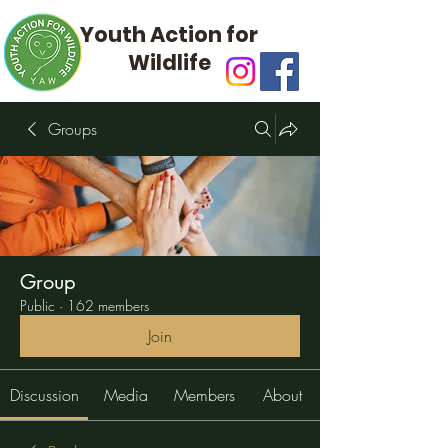
Youth Action for
Wildlife
Groups
Group
Public
·
162 members
Join
Discussion
Media
Members
About