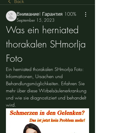
Back
Внимание! Гарантия 100%
September 15, 2023
Was ein herniated 
thorakalen SHmorlja 
Foto
Ein herniated thorakalen SHmorlja Foto: 
Informationen, Ursachen und 
Behandlungsmöglichkeiten. Erfahren Sie 
mehr über diese Wirbelsäulenerkrankung 
und wie sie diagnostiziert und behandelt 
wird.