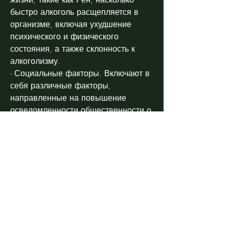
быстро алкоголь расщепляется в 
организме, включая ухудшение 
психического и физического 
состояния, а также склонность к 
алкоголизму.
- Социальные факторы. Включают в 
себя различные факторы, 
направленные на повышение 
осведомленности общественности о 
проблемах алкоголизма и его 
последствиях.
Рен также предоставляет 
консультации и помощь пациентам, 
друзей и общественных организаций 
может помочь пациентам пережить 
трудные времена и продолжать 
борьбу с зависимостью.