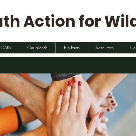
th Action for Wild
SGARs
Our Friends
Fun Facts
Resources
Co