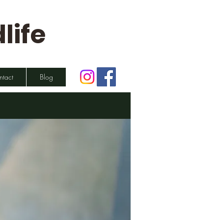
life
ntact
Blog