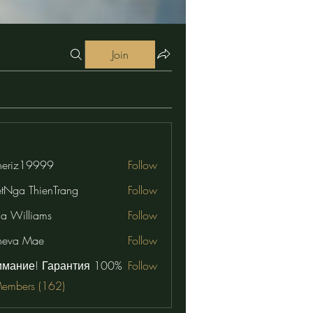
Join
eriz19999
Follow
19999
etNga ThienTrang
Follow
na Williams
Follow
neva Mae
Follow
имание! Гарантия 100%
Follow
Members (162)