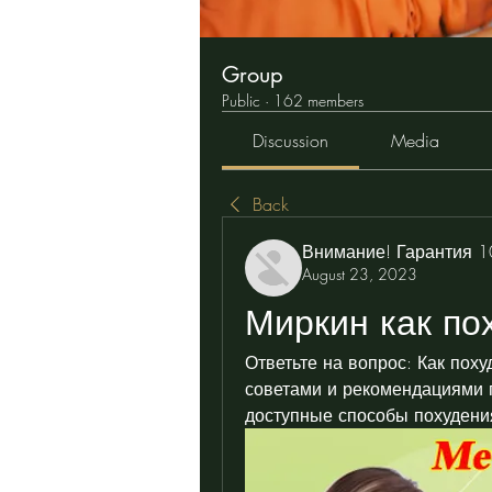
Group
Public
·
162 members
Discussion
Media
Back
Внимание! Гарантия 
August 23, 2023
Миркин как пох
Ответьте на вопрос: Как поху
советами и рекомендациями п
доступные способы похудени