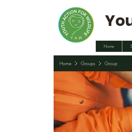
You
Home
Home
Groups
Group