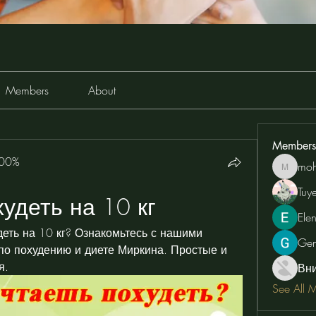
Members
About
Members
100%
moh
moheriz
Tuy
удеть на 10 кг
Ele
деть на 10 кг? Ознакомьтесь с нашими 
Ge
о похудению и диете Миркина. Простые и 
я.
Вн
See All 