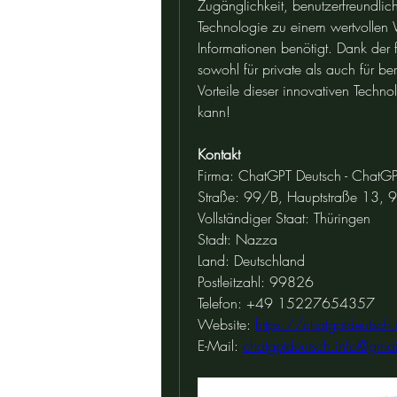
Zugänglichkeit, benutzerfreundlic
Technologie zu einem wertvollen W
Informationen benötigt. Dank der f
sowohl für private als auch für b
Vorteile dieser innovativen Techno
kann!
Kontakt
Firma: ChatGPT Deutsch - ChatGP
Straße: 99/B, Hauptstraße 13,
Vollständiger Staat: Thüringen
Stadt: Nazza
Land: Deutschland
Postleitzahl: 99826
Telefon: +49 15227654357
Website: 
https://chatgptdeutsch.
E-Mail: 
chatgptdeutsch.info@gma