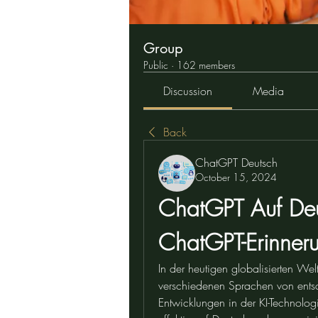
Group
Public
·
162 members
Discussion
Media
Back
ChatGPT Deutsch
October 15, 2024
ChatGPT Auf Deut
ChatGPT-Erinneru
In der heutigen globalisierten Welt
verschiedenen Sprachen von entsc
Entwicklungen in der KI-Technologi