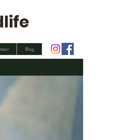
life
ntact
Blog