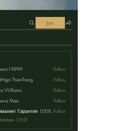
Join
eriz19999
Follow
19999
etNga ThienTrang
Follow
na Williams
Follow
neva Mae
Follow
имание! Гарантия 100%
Follow
Members (162)