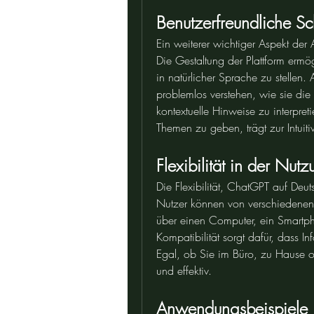
Benutzerfreundliche Sch
Ein weiterer wichtiger Aspekt der
Die Gestaltung der Plattform ermö
in natürlicher Sprache zu stellen.
problemlos verstehen, wie sie die 
kontextuelle Hinweise zu interpret
Themen zu geben, trägt zur Intuitivi
Flexibilität in der Nut
Die Flexibilität, ChatGPT auf Deut
Nutzer können von verschiedenen 
über einen Computer, ein Smartpho
Kompatibilität sorgt dafür, dass In
Egal, ob Sie im Büro, zu Hause o
und effektiv.
Anwendungsbeispiele