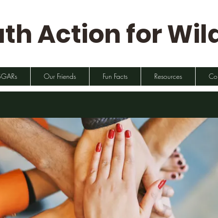
th Action for Wild
SGARs
Our Friends
Fun Facts
Resources
Co