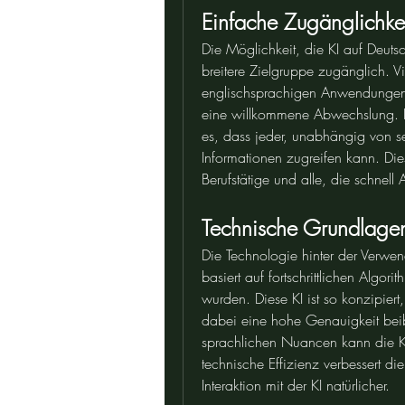
Einfache Zugänglichke
Die Möglichkeit, die KI auf Deuts
breitere Zielgruppe zugänglich. Vi
englischsprachigen Anwendungen S
eine willkommene Abwechslung. Di
es, dass jeder, unabhängig von se
Informationen zugreifen kann. Dies 
Berufstätige und alle, die schnell
Technische Grundlage
Die Technologie hinter der Verwe
basiert auf fortschrittlichen Algori
wurden. Diese KI ist so konzipiert,
dabei eine hohe Genauigkeit beib
sprachlichen Nuancen kann die KI 
technische Effizienz verbessert di
Interaktion mit der KI natürlicher.