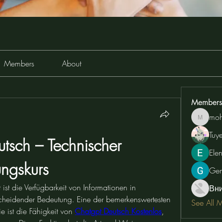
Members
About
Members
moh
moheriz
Tuy
sch – Technischer 
Ele
ngskurs
Ge
 ist die Verfügbarkeit von Informationen in 
Вн
heidender Bedeutung. Eine der bemerkenswertesten 
See All 
e ist die Fähigkeit von 
Chatgpt Deutsch Kostenlos
, 