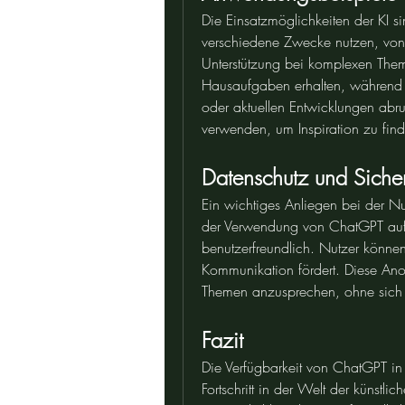
Die Einsatzmöglichkeiten der KI s
verschiedene Zwecke nutzen, von 
Unterstützung bei komplexen Theme
Hausaufgaben erhalten, während Be
oder aktuellen Entwicklungen abru
verwenden, um Inspiration zu fin
Datenschutz und Sicher
Ein wichtiges Anliegen bei der Nu
der Verwendung von ChatGPT auf De
benutzerfreundlich. Nutzer könne
Kommunikation fördert. Diese Anony
Themen anzusprechen, ohne sich 
Fazit
Die Verfügbarkeit von ChatGPT in 
Fortschritt in der Welt der künstli