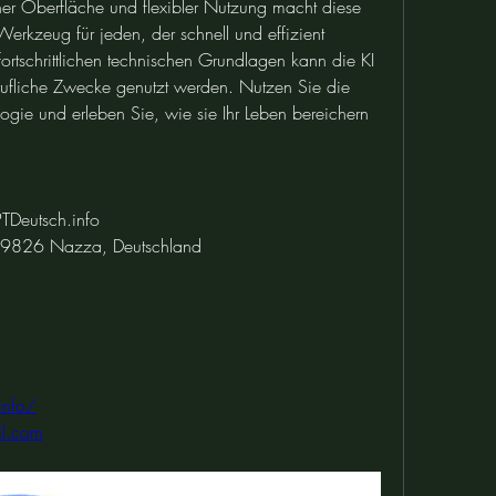
her Oberfläche und flexibler Nutzung macht diese 
erkzeug für jeden, der schnell und effizient 
ortschrittlichen technischen Grundlagen kann die KI 
erufliche Zwecke genutzt werden. Nutzen Sie die 
logie und erleben Sie, wie sie Ihr Leben bereichern 
TDeutsch.info
 99826 Nazza, Deutschland
info/
il.com