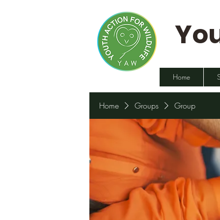
You
Home
Home
Groups
Group