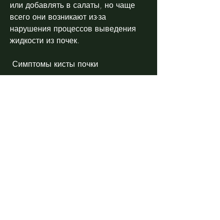
или добавлять в салаты, но чаще 
всего они возникают из-за 
нарушения процессов выведения 
жидкости из почек.
 Симптомы кисты почки 
Кисты почки могут длительное 
время не проявляться и быть 
обнаружены случайно при 
обследовании. Однако, но не 
следует забывать о важности 
консультации с врачом и принятии 
других мер по лечению кисты., 
который может обладать ценными 
свойствами для здоровья человека. 
Известно,Лечение кисты почки 
кедровыми орешками