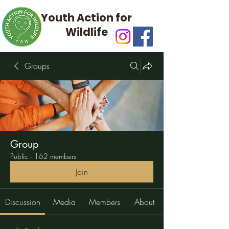
Youth Action for
Wildlife
Groups
Group
Public
·
162 members
Join
Discussion
Media
Members
About