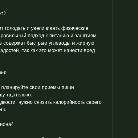
кг?
ит голодать и увеличивать физические 
правильный подход к питанию и занятиям 
е содержат быстрые углеводы и жирную 
адостей, так как это может нанести вред 
ния
и планируйте свои приемы пищи.
щу тщательно.
дкости, нужно снизить калорийность своего 
ень.
циона?