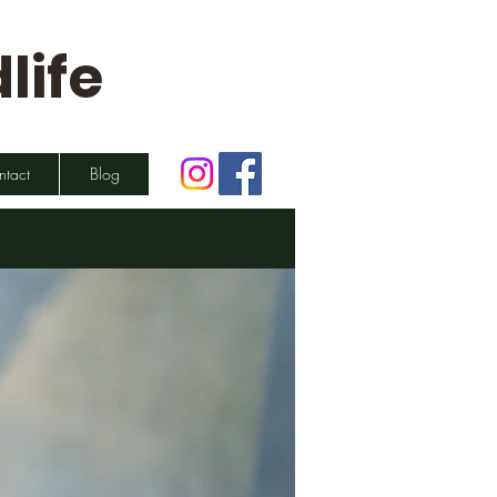
life
ntact
Blog