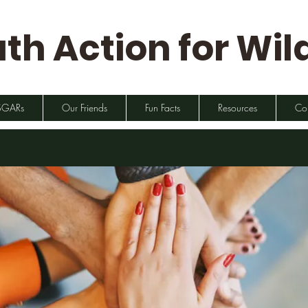
th Action for Wild
SGARs
Our Friends
Fun Facts
Resources
Co