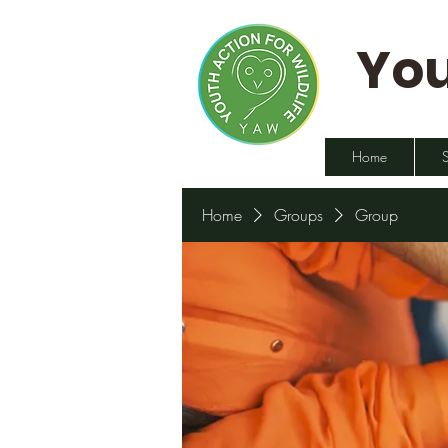
You
Home
Home
Groups
Group