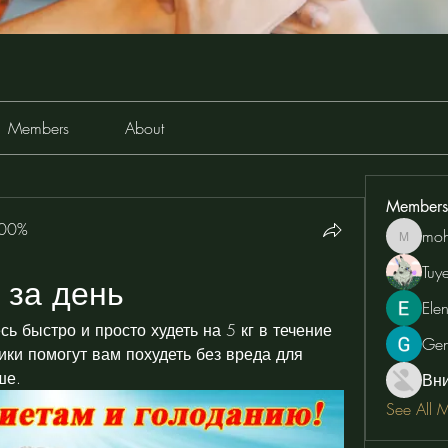
Members
About
Members
100%
moh
moheriz
Tuy
 за день
Ele
ь быстро и просто худеть на 5 кг в течение 
Ge
ки помогут вам похудеть без вреда для 
ше.
Вн
See All 