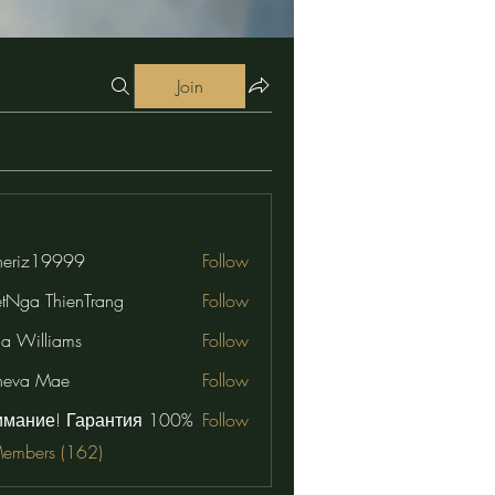
Join
eriz19999
Follow
19999
etNga ThienTrang
Follow
na Williams
Follow
neva Mae
Follow
имание! Гарантия 100%
Follow
Members (162)