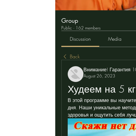
Group
Public
·
162 members
Discussion
Media
Back
Внимание! Гарантия 
August 26, 2023
Худеем на 5 кг
В этой программе вы научитес
дня. Наши уникальные методи
здоровья и ощутить себя луч