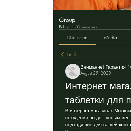
Group
Public
·
162 members
Discussion
Media
Back
Внимание! Гарантия 
August 25, 2023
Интернет мага
таблетки для 
В интернет-магазинах Москвы
похудения по доступным цена
подходящие для вашей конкре