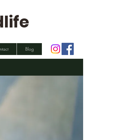
life
ntact
Blog