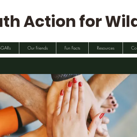
th Action for Wild
SGARs
Our Friends
Fun Facts
Resources
Co