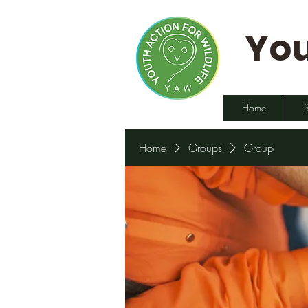
You
Home
Home
Groups
Group