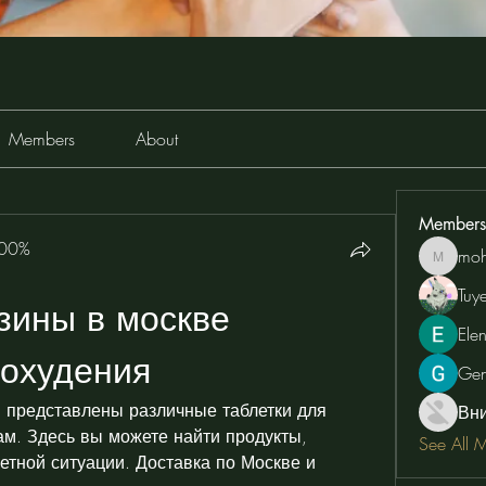
Members
About
Members
100%
moh
moheriz
Tuy
зины в москве 
Ele
похудения
Ge
 представлены различные таблетки для 
Вн
м. Здесь вы можете найти продукты, 
See All 
тной ситуации. Доставка по Москве и 