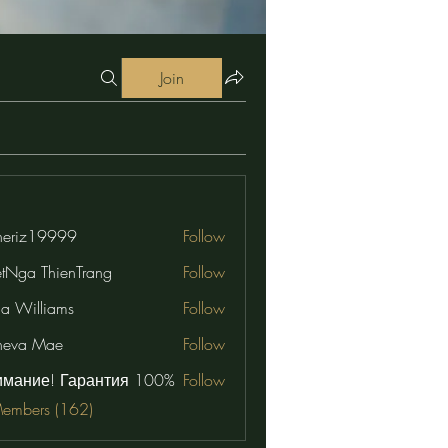
Join
eriz19999
Follow
19999
etNga ThienTrang
Follow
na Williams
Follow
neva Mae
Follow
имание! Гарантия 100%
Follow
Members (162)