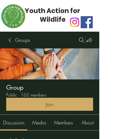
Youth Action for
Wildlife
Groups
Group
Public
·
162 members
Join
Discussion
Media
Members
About