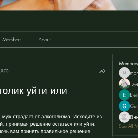
Members
About
Members
100%
moh
moheriz
Tuy
олик уйти или 
Ele
Ge
 муж страдает от алкоголизма. Исходите из 
Вн
й, принимая решение остаться или уйти. 
See All 
мочь вам принять правильное решение.