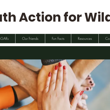
th Action for Wild
SGARs
Our Friends
Fun Facts
Resources
Co