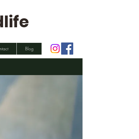
life
ntact
Blog