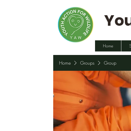
You
Home
Home
Groups
Group