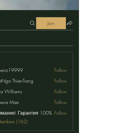
Join
eriz19999
Follow
19999
etNga ThienTrang
Follow
na Williams
Follow
neva Mae
Follow
имание! Гарантия 100%
Follow
Members (162)