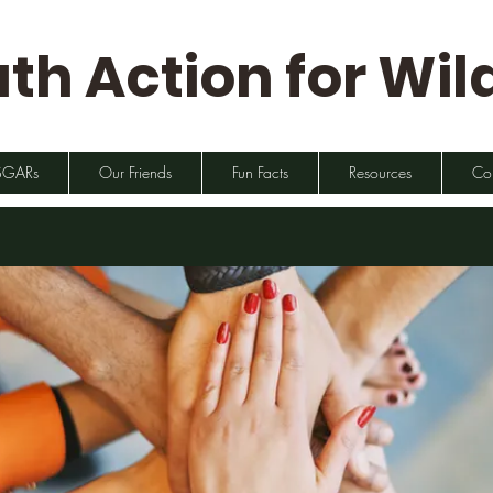
th Action for Wild
SGARs
Our Friends
Fun Facts
Resources
Co