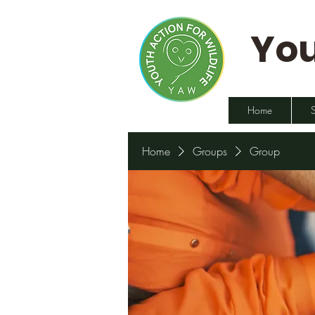
You
Home
Home
Groups
Group