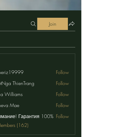
Join
eriz19999
Follow
19999
etNga ThienTrang
Follow
na Williams
Follow
neva Mae
Follow
имание! Гарантия 100%
Follow
Members (162)