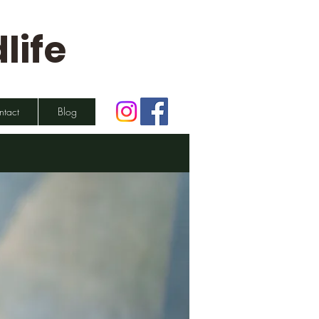
life
ntact
Blog