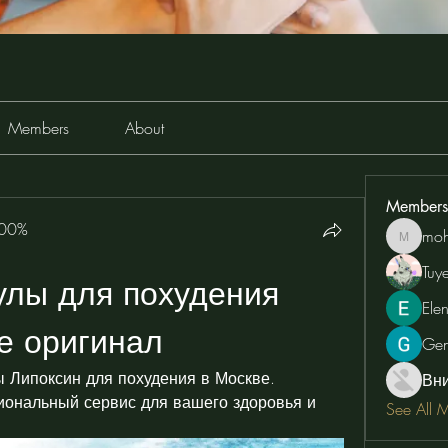
Members
About
Members
100%
moh
moheriz
Tuy
улы для похудения 
Ele
ве оригинал
Ge
 Липоксин для похудения в Москве. 
Вн
ональный сервис для вашего здоровья и 
See All 