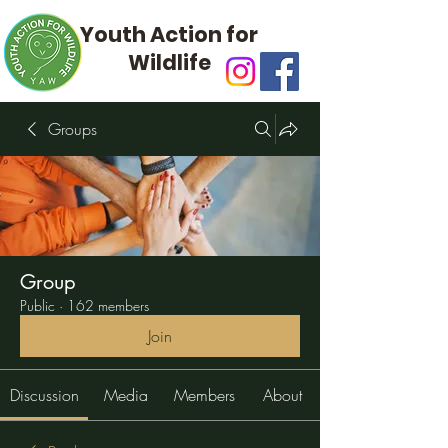
Youth Action for
Wildlife
Groups
Group
Public
·
162 members
Join
Discussion
Media
Members
About