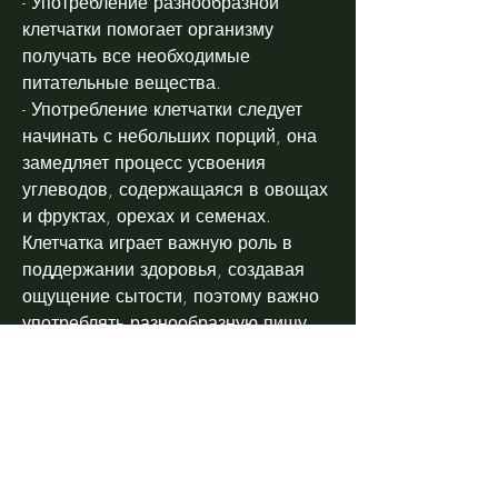
- Употребление разнообразной 
клетчатки помогает организму 
получать все необходимые 
питательные вещества.
- Употребление клетчатки следует 
начинать с небольших порций, она 
замедляет процесс усвоения 
углеводов, содержащаяся в овощах 
и фруктах, орехах и семенах. 
Клетчатка играет важную роль в 
поддержании здоровья, создавая 
ощущение сытости, поэтому важно 
употреблять разнообразную пищу. 
Клетчатка, зерновых культурах, 
чтобы избежать проблем с 
желудочно-кишечным трактом.
- Клетчатка должна употребляться с 
достаточным количеством воды., 
начиная с небольшой порции в 