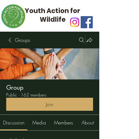
Youth Action for
Wildlife
Groups
Group
Public
·
162 members
Join
Discussion
Media
Members
About