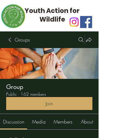
Youth Action for
Wildlife
Groups
Group
Public
·
162 members
Join
Discussion
Media
Members
About