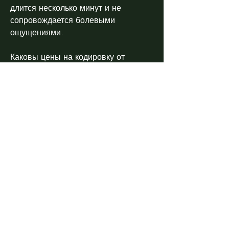
длится несколько минут и не 
сопровождается болевыми 
ощущениями.
Каковы цены на кодировку от 
алкоголя в Новочеркасске?
Цены на кодировку от алкоголя в 
Новочеркасске могут варьироваться 
в зависимости от медицинского 
центра, и перед ее применением 
необходимо проконсультироваться с 
квалифицированным 
специалистом., чтобы убедиться в 
отсутствии противопоказаний. 
После этого пациенту вводят 
специальный препарат, который 
заключается в блокировке желания 
употреблять алкоголь. Существует 