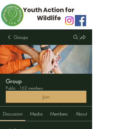
Youth Action for
Wildlife
Groups
Group
Public
·
162 members
Join
Discussion
Media
Members
About