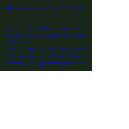
https://pixabay.com/users/46926533
/
https://scholar.google.com/citations?
hl=vi&view_op=list_works&gmla=AL3_zih
Zh4wScm-
8nECXyUViibcdLd2K5kRj_X7bjaPIJouZR0
qDtCAgLbhIEoWmFum9j5TzAS5hINx2Hk
d3ShItPUt_Rn5wytg&user=mtqhlp8AAAAJ
https://gitlab.com/joe6cox1913
https://disqus.com/by/disqus_W5lr5o
GmB1/about/
https://inky-talon-a90.notion.site/Thabet-
Th-Gi-i-C-C-c-Tr-c-
137111294deb80b58ce5f2da44b3f9