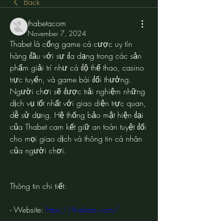
Back
thabetacom
November 7, 2024
Thabet là cổng game cá cược uy tín 
hàng đầu với sự đa dạng trong các sản 
phẩm giải trí như cá độ thể thao, casino 
trực tuyến, và game bài đổi thưởng. 
Người chơi sẽ được trải nghiệm những 
dịch vụ tốt nhất với giao diện trực quan, 
dễ sử dụng. Hệ thống bảo mật hiện đại 
của Thabet cam kết giữ an toàn tuyệt đối 
cho mọi giao dịch và thông tin cá nhân 
của người chơi.
Thông tin chi tiết:
- Website: 
https://thabeta.com/