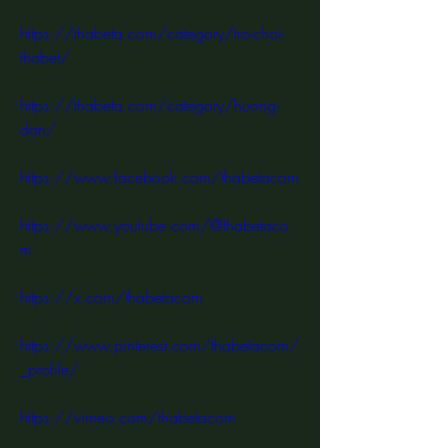
https://thabeta.com/category/tro-choi-
thabet/
https://thabeta.com/category/huong-
dan/
https://www.facebook.com/thabetacom
https://www.youtube.com/@thabetaco
m
https://x.com/thabetacom
https://www.pinterest.com/thabetacom/
_profile/
https://vimeo.com/thabetacom