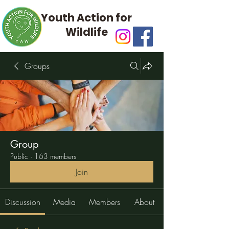
Youth Action for
Wildlife
Groups
Group
Public
·
163 members
Join
Discussion
Media
Members
About