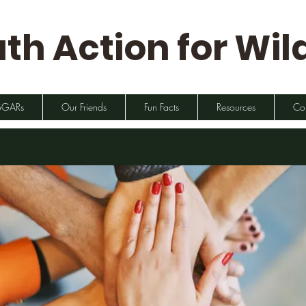
th Action for Wild
SGARs
Our Friends
Fun Facts
Resources
Co