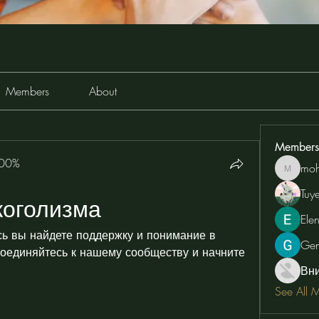
Members
About
Members
100%
moh
moheriz
Tuy
коголизма
Ele
сь вы найдете поддержку и понимание в 
Ge
оединяйтесь к нашему сообществу и начните 
Вн
See All 