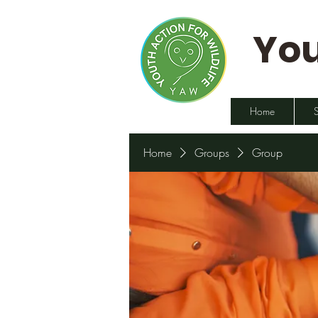
You
Home
Home
Groups
Group