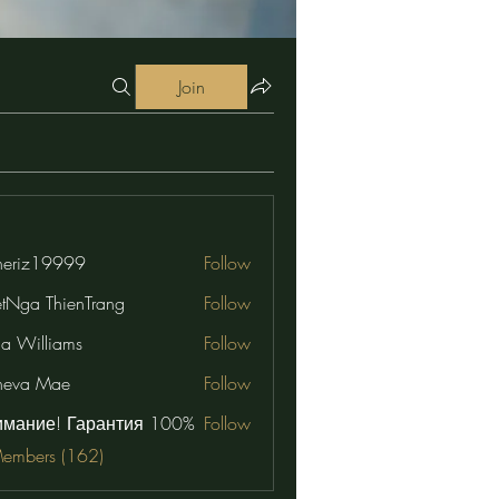
Join
eriz19999
Follow
19999
etNga ThienTrang
Follow
na Williams
Follow
neva Mae
Follow
имание! Гарантия 100%
Follow
Members (162)