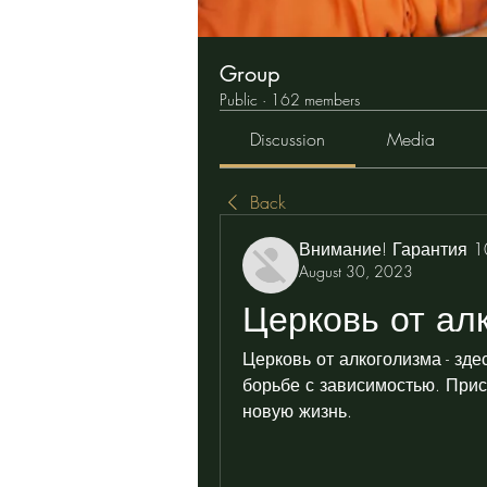
Group
Public
·
162 members
Discussion
Media
Back
Внимание! Гарантия 
August 30, 2023
Церковь от ал
Церковь от алкоголизма - зде
борьбе с зависимостью. Прис
новую жизнь.