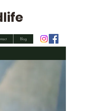
life
ntact
Blog