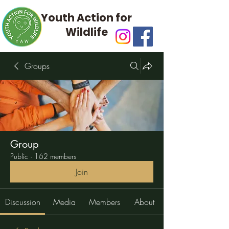
Youth Action for
Wildlife
Groups
Group
Public
·
162 members
Join
Discussion
Media
Members
About