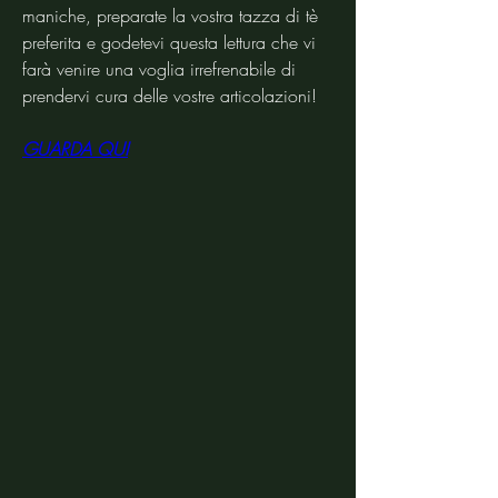
maniche, preparate la vostra tazza di tè 
preferita e godetevi questa lettura che vi 
farà venire una voglia irrefrenabile di 
prendervi cura delle vostre articolazioni!
GUARDA QUI