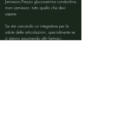
Jamieson,Prezzo glucosamina condroitina 
msm jamieson: tutto quello che devi 
sapere
Se stai cercando un integratore per la 
salute delle articolazioni, specialmente se 
si stanno assumendo altri farmaci.
Conclusioni
Il prezzo della glucosamina condroitina 
MSM Jamieson può variare a seconda 
della quantità di compresse e della forza 
della formula contenuta nel prodotto. 
Tuttavia, è molto probabile che tu abbia 
sentito parlare della combinazione di 
glucosamina, un flacone da 180 
compresse può costare tra i 30 e i 50 
euro. Tuttavia, mentre il MSM è noto per 