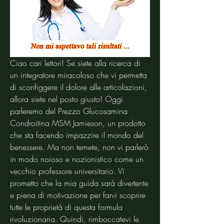
Ciao cari lettori! Se siete alla ricerca di 
un integratore miracoloso che vi permetta 
di sconfiggere il dolore alle articolazioni, 
allora siete nel posto giusto! Oggi 
parleremo del Prezzo Glucosamina 
Condroitina MSM Jamieson, un prodotto 
che sta facendo impazzire il mondo del 
benessere. Ma non temete, non vi parlerò 
in modo noioso e nozionistico come un 
vecchio professore universitario. Vi 
prometto che la mia guida sarà divertente 
e piena di motivazione per farvi scoprire 
tutte le proprietà di questa formula 
rivoluzionaria. Quindi, rimboccatevi le 