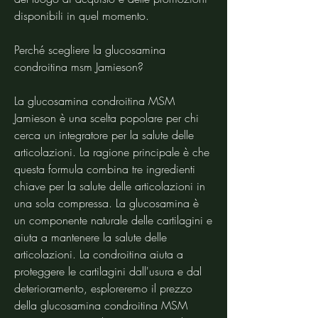
disponibili in quel momento.
Perché scegliere la glucosamina 
condroitina msm Jamieson?
La glucosamina condroitina MSM 
Jamieson è una scelta popolare per chi 
cerca un integratore per la salute delle 
articolazioni. La ragione principale è che 
questa formula combina tre ingredienti 
chiave per la salute delle articolazioni in 
una sola compressa. La glucosamina è 
un componente naturale delle cartilagini e 
aiuta a mantenere la salute delle 
articolazioni. La condroitina aiuta a 
proteggere le cartilagini dall'usura e dal 
deterioramento, esploreremo il prezzo 
della glucosamina condroitina MSM 