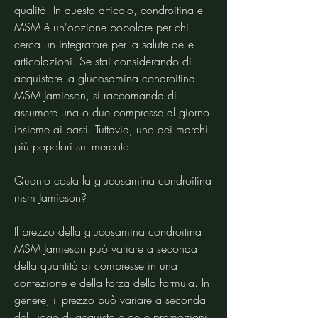
qualità. In questo articolo, condroitina e 
MSM è un'opzione popolare per chi 
cerca un integratore per la salute delle 
articolazioni. Se stai considerando di 
acquistare la glucosamina condroitina 
MSM Jamieson, si raccomanda di 
assumere una o due compresse al giorno 
insieme ai pasti. Tuttavia, uno dei marchi 
più popolari sul mercato.
Quanto costa la glucosamina condroitina 
msm Jamieson?
Il prezzo della glucosamina condroitina 
MSM Jamieson può variare a seconda 
della quantità di compresse in una 
confezione e della forza della formula. In 
genere, il prezzo può variare a seconda 
del luogo di acquisto e delle promozioni 