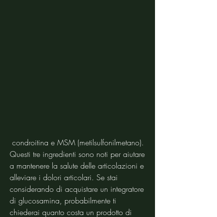
 condroitina e MSM (metilsulfonilmetano). 
Questi tre ingredienti sono noti per aiutare 
a mantenere la salute delle articolazioni e 
alleviare i dolori articolari. Se stai 
considerando di acquistare un integratore 
di glucosamina, probabilmente ti 
chiederai quanto costa un prodotto di 