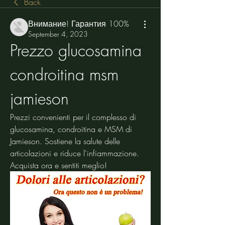
Back
Внимание! Гарантия 100%
September 4, 2023
Prezzo glucosamina 
condroitina msm 
jamieson
Prezzi convenienti per il complesso di 
glucosamina, condroitina e MSM di 
Jamieson. Sostiene la salute delle 
articolazioni e riduce l'infiammazione. 
Acquista ora e sentiti meglio!