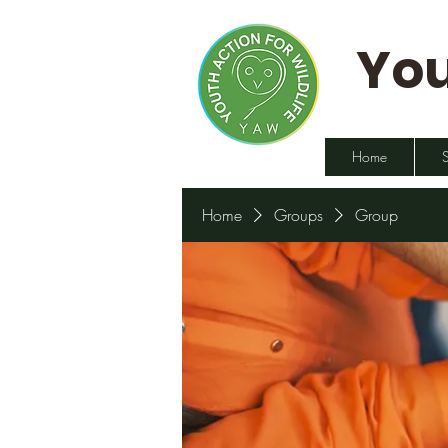
You
Home
Home
Groups
Group