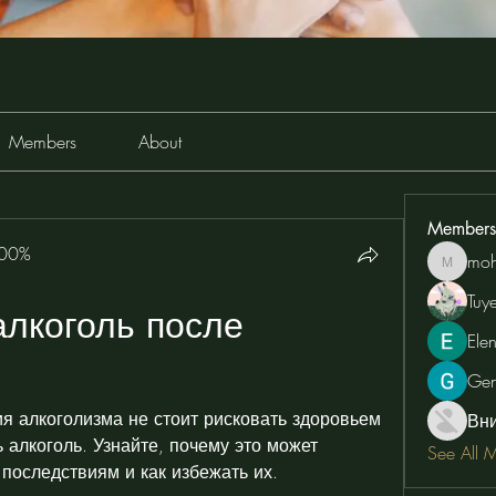
Members
About
Members
100%
moh
moheriz
Tuy
лкоголь после 
Ele
Ge
 алкоголизма не стоит рисковать здоровьем 
Вн
 алкоголь. Узнайте, почему это может 
See All 
последствиям и как избежать их.