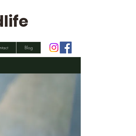
life
ntact
Blog