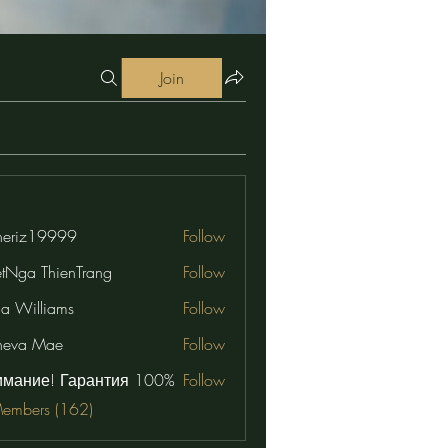
Join
eriz19999
Follow
19999
etNga ThienTrang
Follow
na Williams
Follow
neva Mae
Follow
имание! Гарантия 100%
Follow
Members (162)