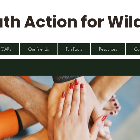
th Action for Wild
SGARs
Our Friends
Fun Facts
Resources
Co