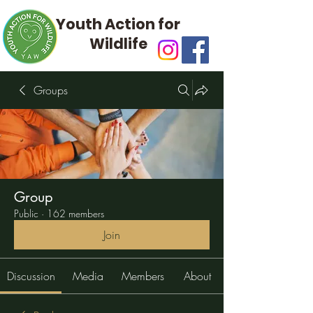
Youth Action for
Wildlife
Groups
Group
Public
·
162 members
Join
Discussion
Media
Members
About