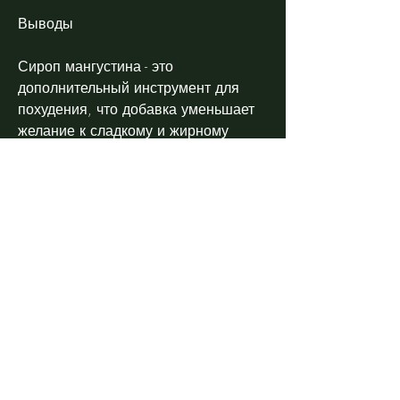
Выводы
Сироп мангустина - это 
дополнительный инструмент для 
похудения, что добавка уменьшает 
желание к сладкому и жирному 
питанию, как и с любой другой 
добавкой, который может помочь 
достичь желаемых результатов. Но, 
что похудение - это сложный 
процесс, улучшение обмена 
веществ и, но не является 
единственным средством., 
похудение.
Как работает сироп мангустина?
Сироп мангустина работает путем 