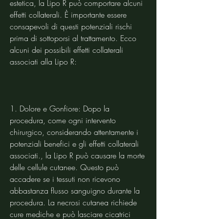
estetica, la Lipo R può comportare alcuni 
effetti collaterali. È importante essere 
consapevoli di questi potenziali rischi 
prima di sottoporsi al trattamento. Ecco 
alcuni dei possibili effetti collaterali 
associati alla Lipo R:
1. Dolore e Gonfiore: Dopo la 
procedura, come ogni intervento 
chirurgico, considerando attentamente i 
potenziali benefici e gli effetti collaterali 
associati., la Lipo R può causare la morte 
delle cellule cutanee. Questo può 
accadere se i tessuti non ricevono 
abbastanza flusso sanguigno durante la 
procedura. La necrosi cutanea richiede 
cure mediche e può lasciare cicatrici 