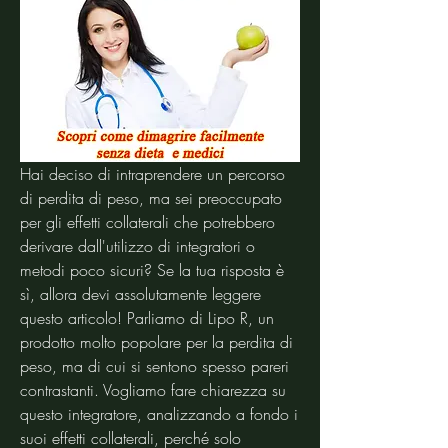
Hai deciso di intraprendere un percorso 
di perdita di peso, ma sei preoccupato 
per gli effetti collaterali che potrebbero 
derivare dall'utilizzo di integratori o 
metodi poco sicuri? Se la tua risposta è 
sì, allora devi assolutamente leggere 
questo articolo! Parliamo di Lipo R, un 
prodotto molto popolare per la perdita di 
peso, ma di cui si sentono spesso pareri 
contrastanti. Vogliamo fare chiarezza su 
questo integratore, analizzando a fondo i 
suoi effetti collaterali, perché solo 