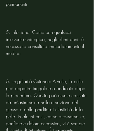
permanenti.
5. Infezione: Come con qualsiasi 
intervento chirurgico, negli ultimi anni, è 
necessario consultare immediatamente il 
medico.
6. Irregolarità Cutanee: A volte, la pelle 
può apparire irregolare o ondulata dopo 
la procedura. Questo può essere causato 
da un'asimmetria nella rimozione del 
grasso o dalla perdita di elasticità della 
pelle. In alcuni casi, come arrossamento, 
gonfiore e dolore eccessivo, vi è sempre 
il rischio di infezione. È importante 