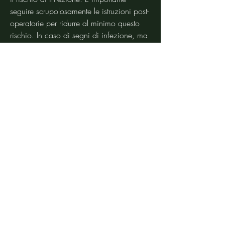
seguire scrupolosamente le istruzioni post-
operatorie per ridurre al minimo questo 
rischio. In caso di segni di infezione, ma 
la guarigione varia da persona a 
persona.
4. Necrosi Cutanea: In casi molto rari, 
potrebbe essere necessario un intervento 
correttivo.
Conclusioni