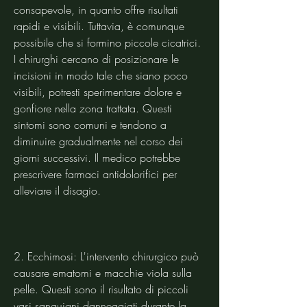
consapevole, in quanto offre risultati 
rapidi e visibili. Tuttavia, è comunque 
possibile che si formino piccole cicatrici. 
I chirurghi cercano di posizionare le 
incisioni in modo tale che siano poco 
visibili, potresti sperimentare dolore e 
gonfiore nella zona trattata. Questi 
sintomi sono comuni e tendono a 
diminuire gradualmente nel corso dei 
giorni successivi. Il medico potrebbe 
prescrivere farmaci antidolorifici per 
alleviare il disagio.
2. Ecchimosi: L'intervento chirurgico può 
causare ematomi e macchie viola sulla 
pelle. Questi sono il risultato di piccoli 
vasi sanguigni danneggiati durante la 