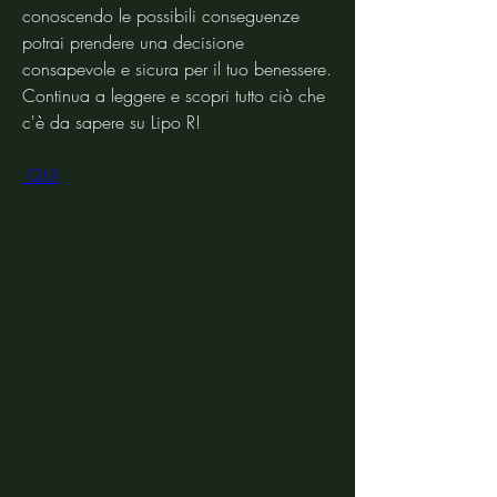
conoscendo le possibili conseguenze 
potrai prendere una decisione 
consapevole e sicura per il tuo benessere. 
Continua a leggere e scopri tutto ciò che 
c'è da sapere su Lipo R!
 QUI