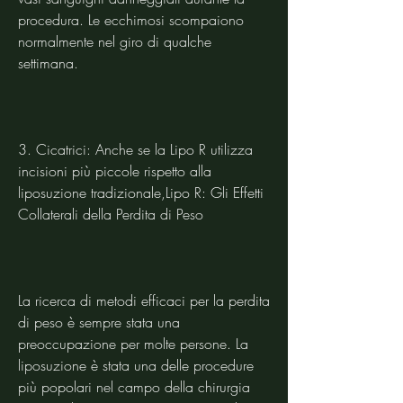
procedura. Le ecchimosi scompaiono 
normalmente nel giro di qualche 
settimana.
3. Cicatrici: Anche se la Lipo R utilizza 
incisioni più piccole rispetto alla 
liposuzione tradizionale,Lipo R: Gli Effetti 
Collaterali della Perdita di Peso
La ricerca di metodi efficaci per la perdita 
di peso è sempre stata una 
preoccupazione per molte persone. La 
liposuzione è stata una delle procedure 
più popolari nel campo della chirurgia 