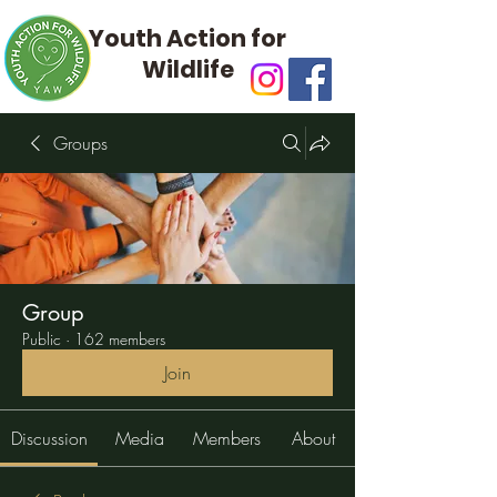
Youth Action for
Wildlife
Groups
Group
Public
·
162 members
Join
Discussion
Media
Members
About