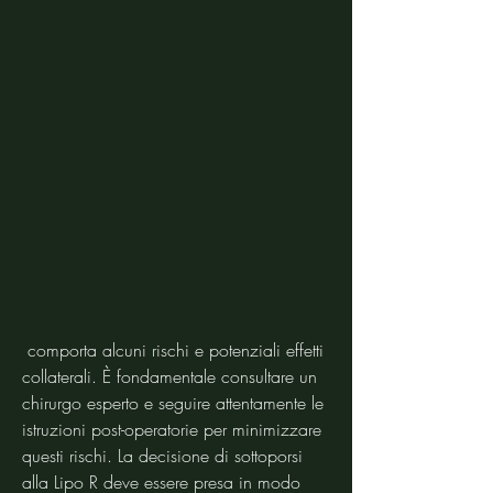
 comporta alcuni rischi e potenziali effetti 
collaterali. È fondamentale consultare un 
chirurgo esperto e seguire attentamente le 
istruzioni post-operatorie per minimizzare 
questi rischi. La decisione di sottoporsi 
alla Lipo R deve essere presa in modo 