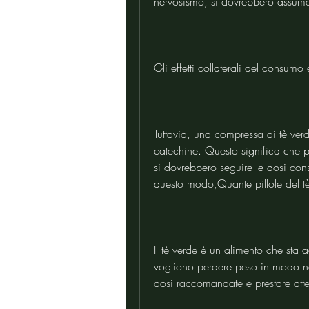
nervosismo, si dovrebbero assum
Gli effetti collaterali del consumo
Tuttavia, una compressa di tè ver
catechine. Questo significa che 
si dovrebbero seguire le dosi consig
questo modo,Quante pillole del t
Il tè verde è un alimento che sta 
vogliono perdere peso in modo na
dosi raccomandate e prestare atte