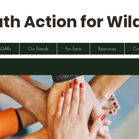
th Action for Wild
SGARs
Our Friends
Fun Facts
Resources
Co