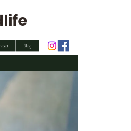
life
ntact
Blog