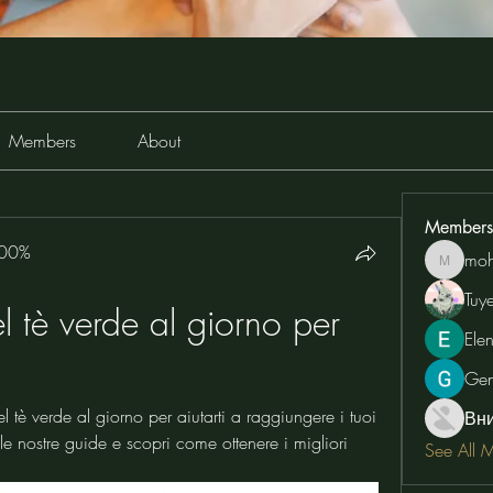
Members
About
Members
100%
moh
moheriz
Tuy
l tè verde al giorno per 
Ele
Ge
 tè verde al giorno per aiutarti a raggiungere i tuoi 
Вн
 le nostre guide e scopri come ottenere i migliori 
See All 