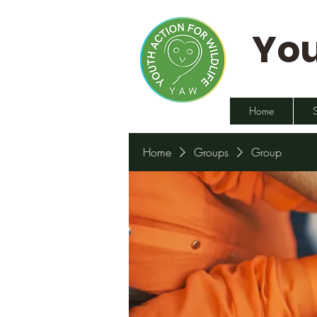
You
Home
Home
Groups
Group