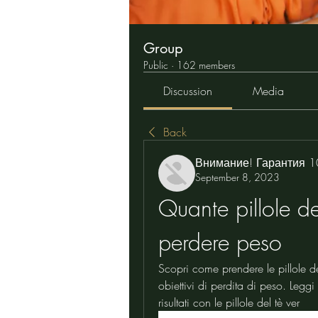
Group
Public
·
162 members
Discussion
Media
Back
Внимание! Гарантия 
September 8, 2023
Quante pillole de
perdere peso
Scopri come prendere le pillole del
obiettivi di perdita di peso. Leggi
risultati con le pillole del tè ver