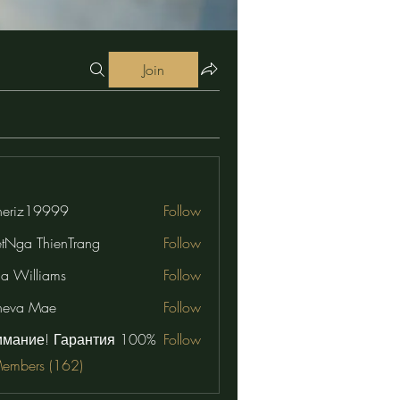
Join
eriz19999
Follow
19999
etNga ThienTrang
Follow
na Williams
Follow
neva Mae
Follow
имание! Гарантия 100%
Follow
Members (162)