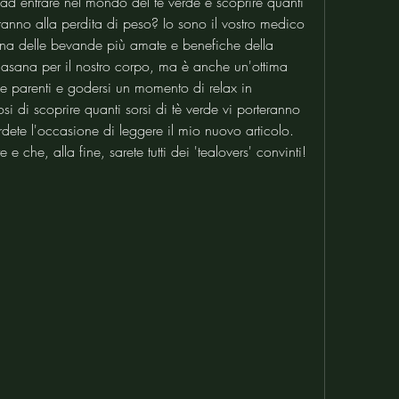
ad entrare nel mondo del tè verde e scoprire quanti 
teranno alla perdita di peso? Io sono il vostro medico 
una delle bevande più amate e benefiche della 
casana per il nostro corpo, ma è anche un'ottima 
e parenti e godersi un momento di relax in 
i di scoprire quanti sorsi di tè verde vi porteranno 
rdete l'occasione di leggere il mio nuovo articolo. 
 che, alla fine, sarete tutti dei 'tealovers' convinti!