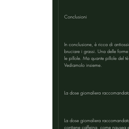
Conclusioni
In conclusione, è ricca di antioss
bruciare i grassi. Una delle forme
le pillole. Ma quante pillole del 
Vediamolo insieme.
La dose giornaliera raccomandata
La dose giornaliera raccomandata di
contiene caffeina, come nausea e 