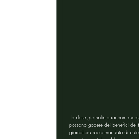
 la dose giornaliera raccomandata di catechine rimane la stessa. In genere, si 
possono godere dei benefici del tè
giornaliera raccomandata di cate