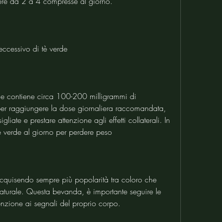
ere da 2 a 4 compresse al giorno.
 eccessivo di tè verde
de contiene circa 100-200 milligrammi di 
per raggiungere la dose giornaliera raccomandata, 
liate e prestare attenzione agli effetti collaterali. In 
è verde al giorno per perdere peso
acquisendo sempre più popolarità tra coloro che 
turale. Questa bevanda, è importante seguire le 
nzione ai segnali del proprio corpo.