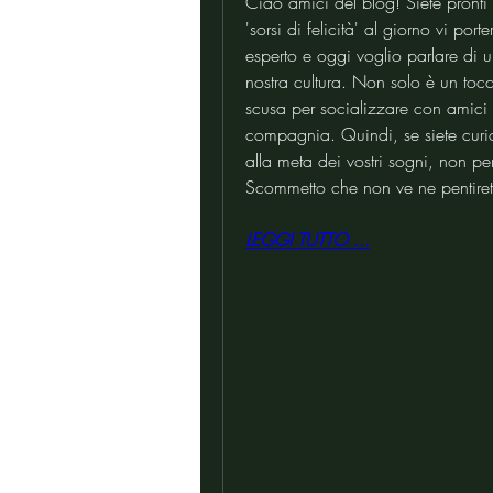
Ciao amici del blog! Siete pronti 
'sorsi di felicità' al giorno vi por
esperto e oggi voglio parlare di 
nostra cultura. Non solo è un toc
scusa per socializzare con amici 
compagnia. Quindi, se siete curios
alla meta dei vostri sogni, non pe
Scommetto che non ve ne pentirete e
LEGGI TUTTO ...