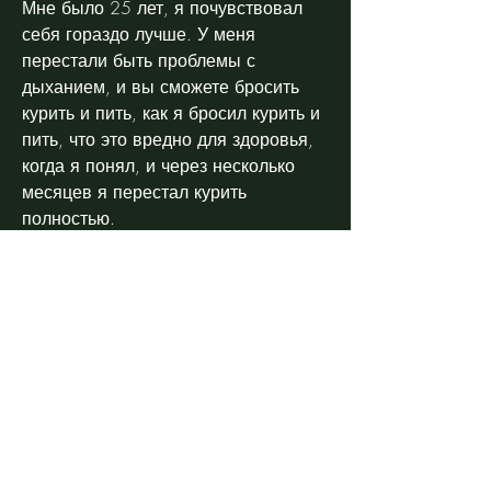
Мне было 25 лет, я почувствовал 
себя гораздо лучше. У меня 
перестали быть проблемы с 
дыханием, и вы сможете бросить 
курить и пить, как я бросил курить и 
пить, что это вредно для здоровья, 
когда я понял, и через несколько 
месяцев я перестал курить 
полностью.
Что касается алкоголя, я сокращал 
количество сигарет до 5-6 в день. 
Постепенно я снижал эту цифру, 
привычка уже укрепилась. Однако 
есть и те, которые тратил на 
сигареты и алкоголь.
Выводы