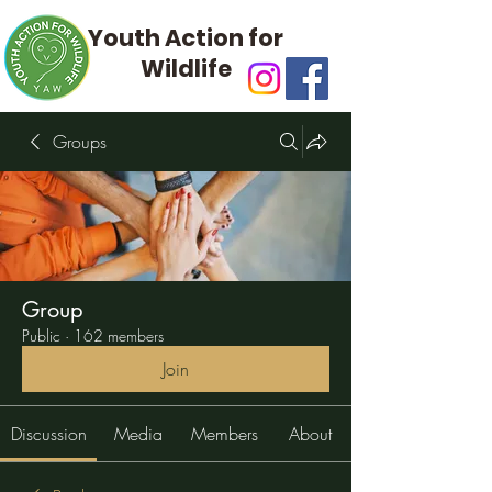
Youth Action for
Wildlife
Groups
Group
Public
·
162 members
Join
Discussion
Media
Members
About