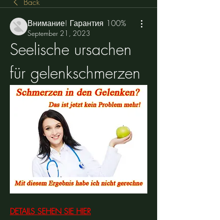
Back
Внимание! Гарантия 100%
September 21, 2023
Seelische ursachen 
für gelenkschmerzen
DETAILS SEHEN SIE HIER