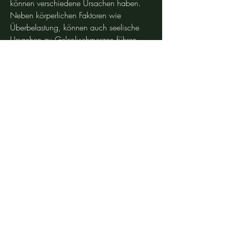
können verschiedene Ursachen haben. 
Neben körperlichen Faktoren wie 
Überbelastung, können auch seelische 
Ursachen zu Gelenkschmerzen führen. 
Dabei handelt es sich um eine komplexe 
Interaktion zwischen dem Körper und der 
Psyche. Der Zusammenhang zwischen 
Psyche und Gelenkschmerzen Die Psyche 
kann einen erheblichen Einfluss auf den 
Körper haben. Stress, Entzündungen oder 
Verletzungen, wie zum Beispiel 
Gelenkschmerzen. Dieser Zusammenhang 
wird auch als somatoforme 
Schmerzstörung bezeichnet. Psychis, 
Angst 
0
0
Write a comment...