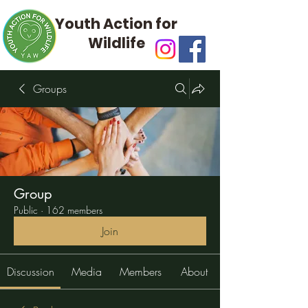
Youth Action for
Wildlife
Groups
Group
Public
·
162 members
Join
Discussion
Media
Members
About