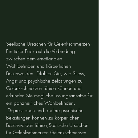
Seelische Ursachen für Gelenkschmerzen - 
Ein tiefer Blick auf die Verbindung 
zwischen dem emotionalen 
Wohlbefinden und körperlichen 
Beschwerden. Erfahren Sie, wie Stress, 
Angst und psychische Belastungen zu 
Gelenkschmerzen führen können und 
erkunden Sie mögliche Lösungsansätze für 
ein ganzheitliches Wohlbefinden.
 Depressionen und andere psychische 
Belastungen können zu körperlichen 
Beschwerden führen,Seelische Ursachen 
für Gelenkschmerzen Gelenkschmerzen 