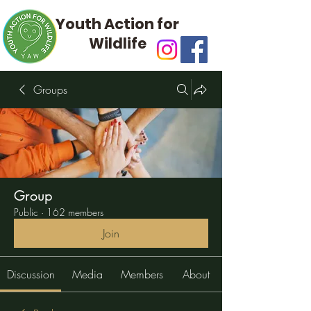
Youth Action for
Wildlife
Groups
Group
Public
·
162 members
Join
Discussion
Media
Members
About