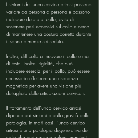
I sintomi dell'unco cervico artrosi possono 
variare da persona a persona e possono 
includere dolore al collo, evita di 
sostenere pesi eccessivi sul collo e cerca 
di mantenere una postura corretta durante 
il sonno e mentre sei seduto.
Inoltre, difficoltà a muovere il collo e mal 
di testa. Inoltre, rigidità, che può 
includere esercizi per il collo, può essere 
necessario effettuare una risonanza 
magnetica per avere una visione più 
dettagliata delle articolazioni cervicali.
Il trattamento dell'unco cervico artrosi 
dipende dai sintomi e dalla gravità della 
patologia. In molti casi, l'unco cervico 
artrosi è una patologia degenerativa del 
collo che può causare dolore, mantieni 