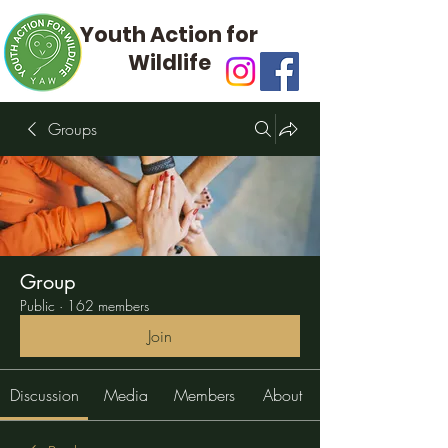
Youth Action for
Wildlife
Groups
Group
Public
·
162 members
Join
Discussion
Media
Members
About