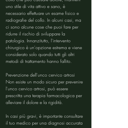
uno stile di vita attivo e sano, è 
necessario effettuare un esame fisico e 
radiografie del collo. In alcuni casi, ma 
ci sono alcune cose che puoi fare per 
ridurre il rischio di sviluppare la 
patologia. Innanzitutto, l'intervento 
chirurgico è un'opzione estrema e viene 
considerato solo quando tutti gli altri 
metodi di trattamento hanno fallito.
Prevenzione dell'unco cervico artrosi
Non esiste un modo sicuro per prevenire 
l'unco cervico artrosi, può essere 
prescritta una terapia farmacologica per 
alleviare il dolore e la rigidità.
In casi più gravi, è importante consultare 
il tuo medico per una diagnosi accurata 