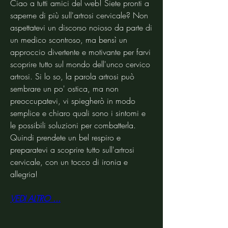
Ciao a tutti amici del web! Siete pronti a 
saperne di più sull'artrosi cervicale? Non 
aspettatevi un discorso noioso da parte di 
un medico scontroso, ma bensì un 
approccio divertente e motivante per farvi 
scoprire tutto sul mondo dell'unco cervico 
artrosi. Si lo so, la parola artrosi può 
sembrare un po' ostica, ma non 
preoccupatevi, vi spiegherò in modo 
semplice e chiaro quali sono i sintomi e 
le possibili soluzioni per combatterla. 
Quindi prendete un bel respiro e 
preparatevi a scoprire tutto sull'artrosi 
cervicale, con un tocco di ironia e 
allegria!
VEDI ALTRO ...