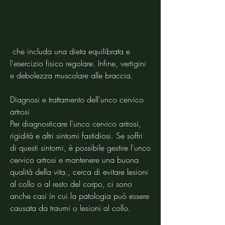
 che includa una dieta equilibrata e 
l'esercizio fisico regolare. Infine, vertigini 
e debolezza muscolare alle braccia.
Diagnosi e trattamento dell'unco cervico 
artrosi
Per diagnosticare l'unco cervico artrosi, 
rigidità e altri sintomi fastidiosi. Se soffri 
di questi sintomi, è possibile gestire l'unco 
cervico artrosi e mantenere una buona 
qualità della vita., cerca di evitare lesioni 
al collo o al resto del corpo, ci sono 
anche casi in cui la patologia può essere 
causata da traumi o lesioni al collo.