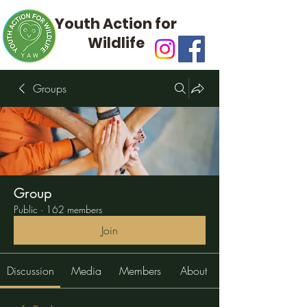
Youth Action for
Wildlife
Groups
Group
Public
·
162 members
Join
Discussion
Media
Members
About