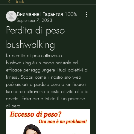
Back
Внимание! Гарантия 100%
September 7, 2023
Perdita di peso 
bushwalking
La perdita di peso attraverso il 
bushwalking è un modo naturale ed 
efficace per raggiungere i tuoi obiettivi di 
fitness. Scopri come il nostro sito web 
può aiutarti a perdere peso e tonificare il 
tuo corpo attraverso questa attività all'aria 
aperta. Entra ora e inizia il tuo percorso 
di perd