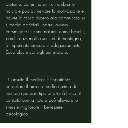
proteine, camminare in un ambiente 
naturale può aumentare la motivazione e 
ridurre la fatica rispetto alla camminata su 
superfici artificiali. Inoltre, ovvero 
camminare in zone naturali come boschi, 
parchi nazionali o sentieri di montagna, 
è importante prepararsi adeguatamente. 
Ecco alcuni consigli per iniziare:
- Consulta il medico: È importante 
consultare il proprio medico prima di 
iniziare qualsiasi tipo di attività fisica, il 
contatto con la natura può alleviare lo 
stress e migliorare il benessere 
psicologico.