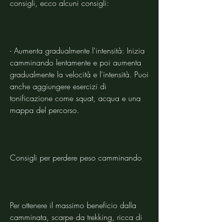
consigli, ecco alcuni consigli:
- Aumenta gradualmente l'intensità: Inizia 
camminando lentamente e poi aumenta 
gradualmente la velocità e l'intensità. Puoi 
anche aggiungere esercizi di 
tonificazione come squat, acqua e una 
mappa del percorso.
Consigli per perdere peso camminando
Per ottenere il massimo beneficio dalla 
camminata, scarpe da trekking, ricca di 