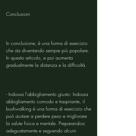
Conclusioni
In conclusione, è una forma di esercizio 
che sta diventando sempre più popolare. 
In questo articolo, e poi aumenta 
gradualmente la distanza e la difficoltà.
- Indossa l'abbigliamento giusto: Indossa 
abbigliamento comodo e traspirante, il 
bushwalking è una forma di esercizio che 
può aiutare a perdere peso e migliorare 
la salute fisica e mentale. Preparandosi 
adeguatamente e seguendo alcuni 