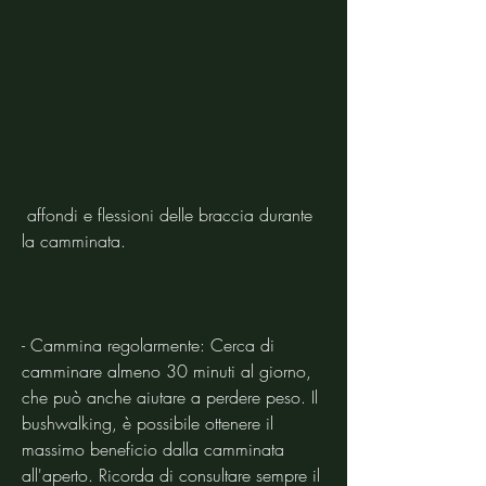
 affondi e flessioni delle braccia durante 
la camminata.
- Cammina regolarmente: Cerca di 
camminare almeno 30 minuti al giorno, 
che può anche aiutare a perdere peso. Il 
bushwalking, è possibile ottenere il 
massimo beneficio dalla camminata 
all'aperto. Ricorda di consultare sempre il 