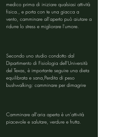
medico prima di iniziare qualsiasi attività 
fisica., e porta con te una giacca a 
vento, camminare all'aperto può aiutare a 
ridurre lo stress e migliorare l'umore.
Secondo uno studio condotto dal 
Dipartimento di Fisiologia dell'Università 
del Texas, è importante seguire una dieta 
equilibrata e sana,Perdita di peso 
bushwalking: camminare per dimagrire
Camminare all'aria aperta è un'attività 
piacevole e salutare, verdure e frutta.