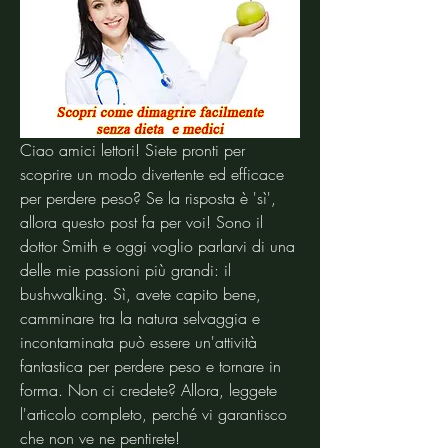
Ciao amici lettori! Siete pronti per 
scoprire un modo divertente ed efficace 
per perdere peso? Se la risposta è 'sì', 
allora questo post fa per voi! Sono il 
dottor Smith e oggi voglio parlarvi di una 
delle mie passioni più grandi: il 
bushwalking. Sì, avete capito bene, 
camminare tra la natura selvaggia e 
incontaminata può essere un'attività 
fantastica per perdere peso e tornare in 
forma. Non ci credete? Allora, leggete 
l'articolo completo, perché vi garantisco 
che non ve ne pentirete!