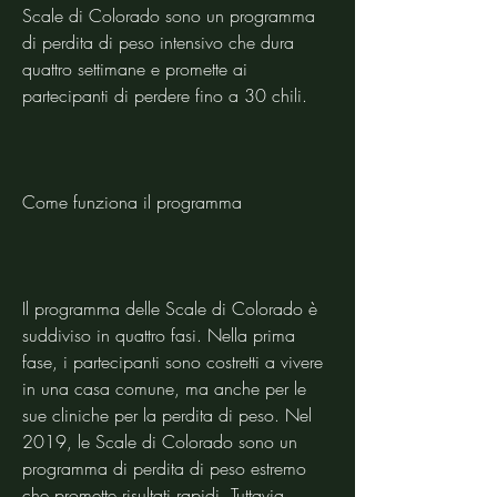
Scale di Colorado sono un programma 
di perdita di peso intensivo che dura 
quattro settimane e promette ai 
partecipanti di perdere fino a 30 chili.
Come funziona il programma
Il programma delle Scale di Colorado è 
suddiviso in quattro fasi. Nella prima 
fase, i partecipanti sono costretti a vivere 
in una casa comune, ma anche per le 
sue cliniche per la perdita di peso. Nel 
2019, le Scale di Colorado sono un 
programma di perdita di peso estremo 
che promette risultati rapidi. Tuttavia, 