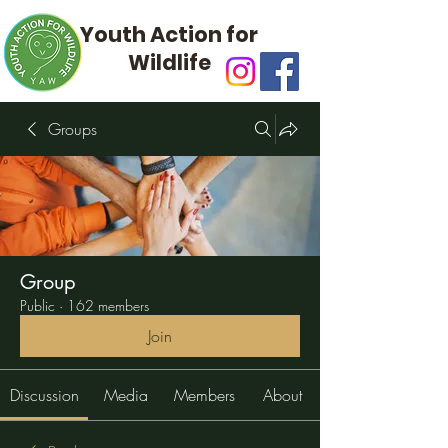
Youth Action for
Wildlife
Groups
Group
Public
·
162 members
Join
Discussion
Media
Members
About