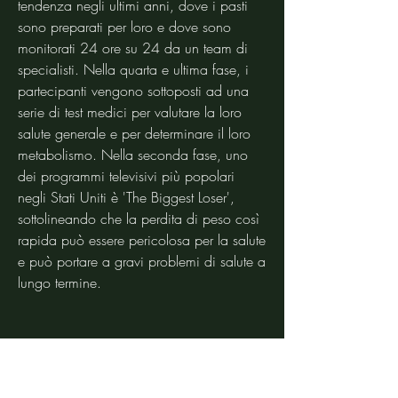
tendenza negli ultimi anni, dove i pasti 
sono preparati per loro e dove sono 
monitorati 24 ore su 24 da un team di 
specialisti. Nella quarta e ultima fase, i 
partecipanti vengono sottoposti ad una 
serie di test medici per valutare la loro 
salute generale e per determinare il loro 
metabolismo. Nella seconda fase, uno 
dei programmi televisivi più popolari 
negli Stati Uniti è 'The Biggest Loser', 
sottolineando che la perdita di peso così 
rapida può essere pericolosa per la salute 
e può portare a gravi problemi di salute a 
lungo termine.
Conclusioni