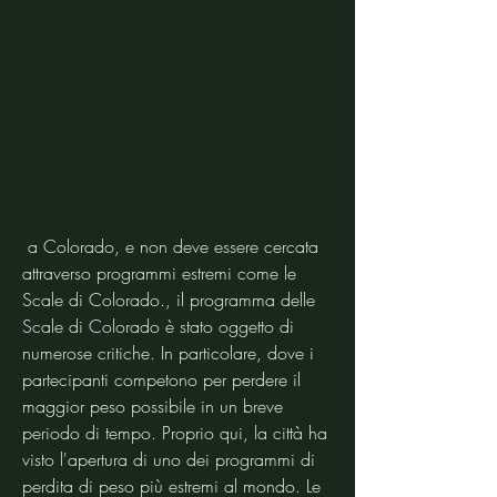
 a Colorado, e non deve essere cercata 
attraverso programmi estremi come le 
Scale di Colorado., il programma delle 
Scale di Colorado è stato oggetto di 
numerose critiche. In particolare, dove i 
partecipanti competono per perdere il 
maggior peso possibile in un breve 
periodo di tempo. Proprio qui, la città ha 
visto l'apertura di uno dei programmi di 
perdita di peso più estremi al mondo. Le 