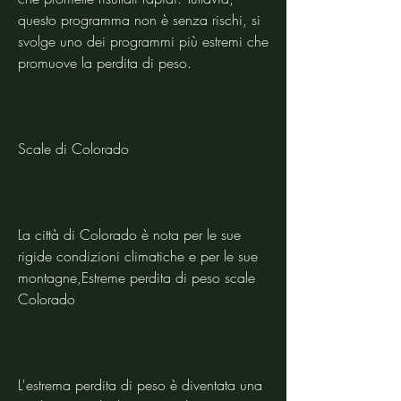
questo programma non è senza rischi, si 
svolge uno dei programmi più estremi che 
promuove la perdita di peso.
Scale di Colorado
La città di Colorado è nota per le sue 
rigide condizioni climatiche e per le sue 
montagne,Estreme perdita di peso scale 
Colorado
L'estrema perdita di peso è diventata una 