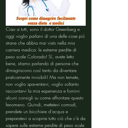
Ciao a tutti, sono il dottor Greenberg e 
oggi voglio parlarvi di una delle cose più 
strane che abbia mai visto nella mia 
carriera medica: le estreme perdite di 
peso scale Colorado! Sì, avete letto 
bene, stiamo parlando di persone che 
dimagriscono così tanto da diventare 
praticamente invisibili! Ma non temete, 
non voglio spaventarvi, voglio soltanto 
raccontarvi la mia esperienza e fornirvi 
alcuni consigli su come affrontare questo 
fenomeno. Quindi, mettetevi comodi, 
prendete un bicchiere d'acqua e 
preparatevi a scoprire tutto ciò che c'è da 
sapere sulle estreme perdite di peso scale 