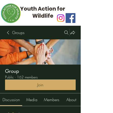
Youth Action for
Wildlife
Groups
Group
Public
·
162 members
Join
Discussion
Media
Members
About