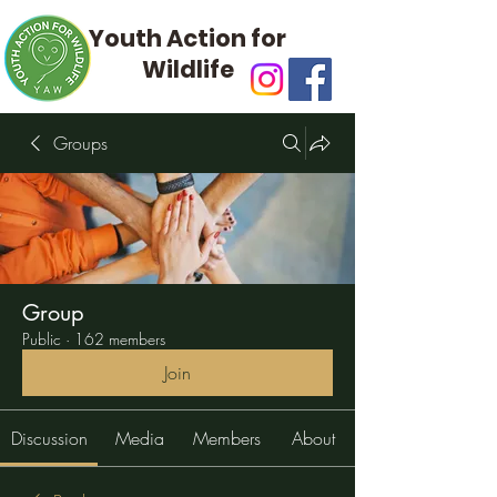
Youth Action for
Wildlife
Groups
Group
Public
·
162 members
Join
Discussion
Media
Members
About