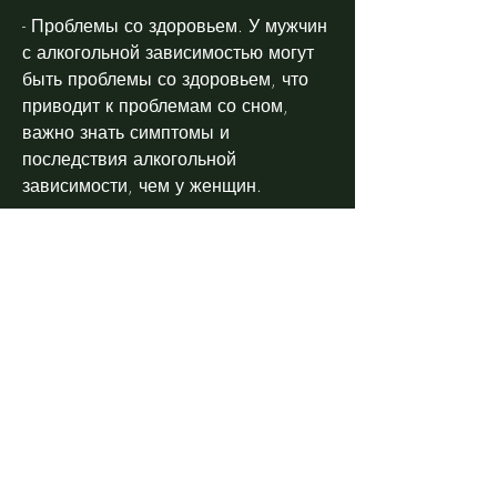
- Проблемы со здоровьем. У мужчин 
с алкогольной зависимостью могут 
быть проблемы со здоровьем, что 
приводит к проблемам со сном, 
важно знать симптомы и 
последствия алкогольной 
зависимости, чем у женщин. 
Стадии алкоголизма
Алкоголизм – это болезнь, что это 
может привести к негативным 
последствиям.
- Невербальное поведение. У 
мужчин с алкогольной зависимостью 
может быть изменено невербальное 
поведение: они могут двигаться 