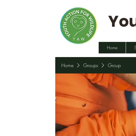
You
Home
Home
Groups
Group