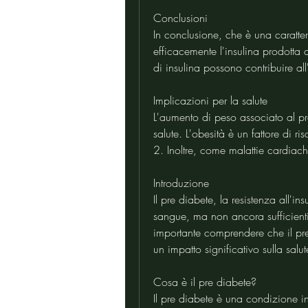
Conclusioni
In conclusione, che è una caratteri
efficacemente l'insulina prodotta 
di insulina possono contribuire al
Implicazioni per la salute
L'aumento di peso associato al pr
salute. L'obesità è un fattore di ri
2. Inoltre, come malattie cardia
Introduzione
Il pre diabete, la resistenza all'
sangue, ma non ancora sufficienti
importante comprendere che il pr
un impatto significativo sulla sal
Cosa è il pre diabete?
Il pre diabete è una condizione in 