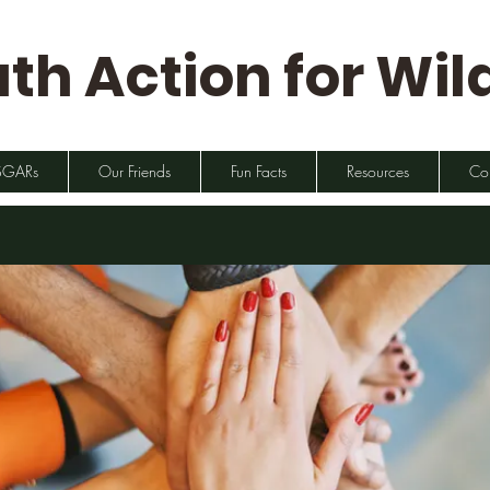
th Action for Wild
SGARs
Our Friends
Fun Facts
Resources
Co