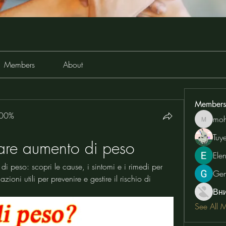
Members
About
Members
100%
moh
moheriz
Tuy
are aumento di peso
Ele
 peso: scopri le cause, i sintomi e i rimedi per 
Ge
zioni utili per prevenire e gestire il rischio di 
Вн
See All 