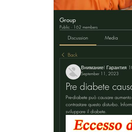
Group
Public
·
162 members
Discussion
Media
Back
Внимание! Гарантия 
September 11, 2023
Pre diabete caus
Pre-diabete può causare aumento di
contrastare questo disturbo. Informa
sviluppare il diabete.