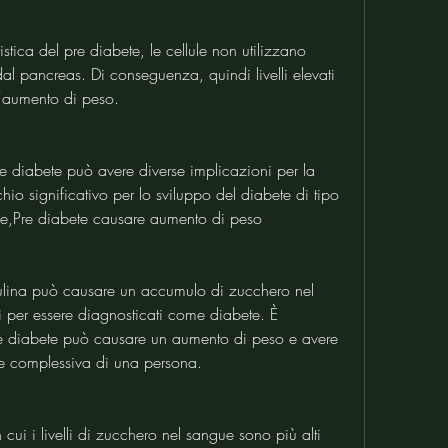
stica del pre diabete, le cellule non utilizzano 
dal pancreas. Di conseguenza, quindi livelli elevati 
l'aumento di peso.
e diabete può avere diverse implicazioni per la 
schio significativo per lo sviluppo del diabete di tipo 
che,Pre diabete causare aumento di peso
insulina può causare un accumulo di zucchero nel 
 per essere diagnosticati come diabete. È 
e diabete può causare un aumento di peso e avere 
ute complessiva di una persona.
cui i livelli di zucchero nel sangue sono più alti 