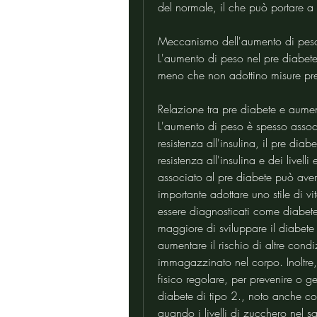
del normale, il che può portare 
Meccanismo dell'aumento di peso
L'aumento di peso nel pre diabete pu
meno che non adottino misure pre
Relazione tra pre diabete e aume
L'aumento di peso è spesso assoc
resistenza all'insulina, il pre di
resistenza all'insulina e dei livell
associato al pre diabete può avere
importante adottare uno stile di 
essere diagnosticati come diabete
maggiore di sviluppare il diabete 
aumentare il rischio di altre condi
immagazzinato nel corpo. Inoltre, 
fisico regolare, per prevenire o gest
diabete di tipo 2., noto anche co
quando i livelli di zucchero nel sa