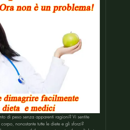
nto di peso senza apparenti ragioni? Vi sentite 
corpo, nonostante tutte le diete e gli sforzi? 