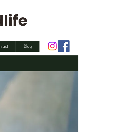
life
ntact
Blog