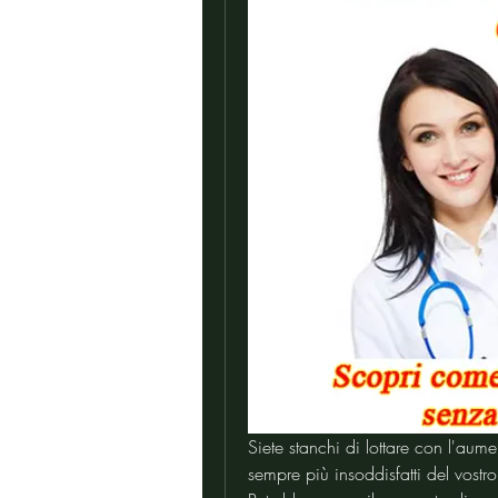
Siete stanchi di lottare con l'aume
sempre più insoddisfatti del vostro 