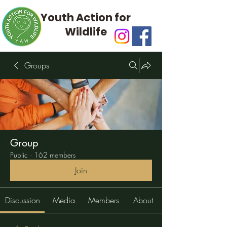
Youth Action for
Wildlife
Groups
Group
Public
·
162 members
Join
Discussion
Media
Members
About