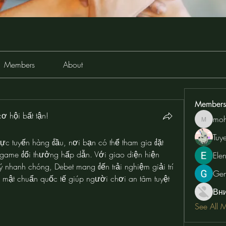
Members
About
Members
cơ hội bất tận!
moh
moheriz
Tuy
ực tuyến hàng đầu, nơi bạn có thể tham gia đặt 
 game đổi thưởng hấp dẫn. Với giao diện hiện 
Ele
ý nhanh chóng, Debet mang đến trải nghiệm giải trí 
Ge
 mật chuẩn quốc tế giúp người chơi an tâm tuyệt 
Вн
See All 