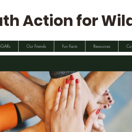
th Action for Wild
SGARs
Our Friends
Fun Facts
Resources
Co