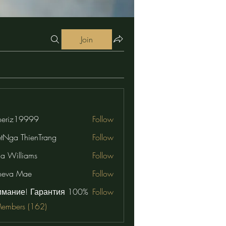
Join
eriz19999
Follow
19999
etNga ThienTrang
Follow
na Williams
Follow
neva Mae
Follow
имание! Гарантия 100%
Follow
Members (162)