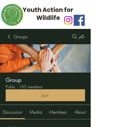
Youth Action for
Wildlife
Groups
Group
Public
·
162 members
Join
Discussion
Media
Members
About