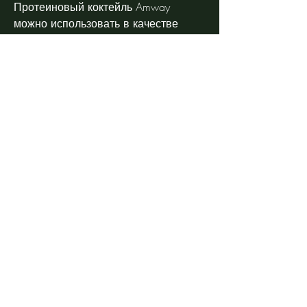
Протеиновый коктейль Amway 
можно использовать в качестве 
полноценной замены одного или 
двух приемов пищи в день. Для 
приготовления коктейля нужно 
смешать одну мерную ложку 
порошка с 250 мл воды или молока. 
Коктейль можно употреблять в 
любое время дня.
Вывод
Протеиновый коктейль Amway – это 
продукт, который помогает ускорить 
обмен веществ и способствует 
снижению веса. В этой статье мы 
рассмотрим отзывы о протеиновом 
коктейле для похудения от компании 
Amway.