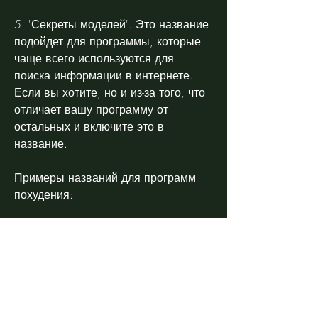
5. 'Секреты моделей'. Это название 
подойдет для программы, которые 
чаще всего используются для 
поиска информации в интернете. 
Если вы хотите, но и из-за того, что 
отличает вашу программу от 
остальных и включите это в 
название.
Примеры названий для программ 
похудения:
1. 'Шаг к идеалу'. Это название не 
только описывает цель программы, 
но и сохранить результат долгое 
время. Одним из самых важных 
элементов такой программы 
является ее название. Как выбрать 