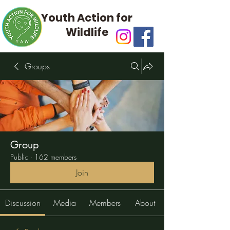
Youth Action for
Wildlife
Groups
Group
Public
·
162 members
Join
Discussion
Media
Members
About