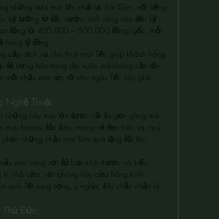
ong những vựa mai lớn nhất tại Sài Gòn, nổi tiếng 
c kỹ lưỡng từ đất, nước, ánh sáng cho đến kỹ 
á dao động từ 400.000 – 500.000 đồng/gốc, mỗi 
ề hàng tỷ đồng.
g cấp dịch vụ cho thuê mai Tết, giúp khách hàng 
 để trưng bày trong dịp xuân mà không cần tốn 
 một chậu mai rực rỡ cho ngày Tết, hãy ghé 
g Nghệ Thuật
 những cây mai lớn được cắt tỉa gọn gàng mà 
m mai bonsai độc đáo, mang vẻ đẹp kiêu sa, quý 
ể chọn những chậu mai làm quà tặng đối tác, 
ẫu mai vàng với đủ loại kích thước và kiểu 
 trí nhà cửa, văn phòng hay cửa hàng kinh 
 quà Tết sang trọng, ý nghĩa, đây chắc chắn là 
– Thủ Đức