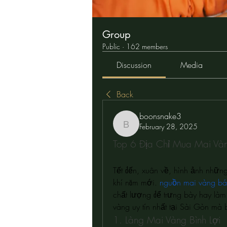
Group
Public
·
162 members
Discussion
Media
Back
boonsnake3
February 28, 2025
boonsnake3
Top 6 Địa Chỉ Mua Mai Và
Tết đến, xuân về, hình ảnh những
khí năm mới. 
nguồn mai vàng bán
chất lượng để trưng bày hay làm
vàng uy tín nhất tại Sài Gòn mà
1. Làng Mai Vàng Bình Lợi