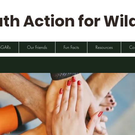
th Action for Wild
SGARs
Our Friends
Fun Facts
Resources
Co