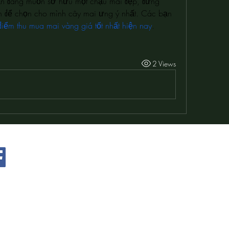
n đang muốn sở hữu một chậu mai đẹp, đừng 
rên để chọn cho mình cây mai ưng ý nhất. Các bạn 
điểm thu mua mai vàng giá tốt nhất hiện nay
.
2 Views
@ 2026 by Youth Action for Wildlife. All right
reserved.