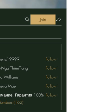
Join
eriz19999
Follow
19999
etNga ThienTrang
Follow
na Williams
Follow
neva Mae
Follow
имание! Гарантия 100%
Follow
Members (162)