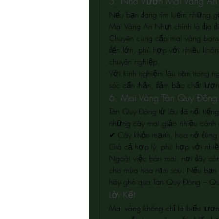
5. Nhà Vườn Mai Vàng An
Nếu bạn đang tìm kiếm những gố
Mai Vàng An Nhựt chính là địa 
Chuyên cung cấp mai vàng bonsa
đến lớn, phù hợp với nhiều khôn
chuyên nghiệp.
Với kinh nghiệm lâu năm trong n
sóc cẩn thận, đảm bảo chất lượn
6. Mai Vàng Tân Quy Đông
Tân Quy Đông từ lâu đã nổi tiếng 
những cây mai giảo nhiều cánh đ
✔ Cây khỏe mạnh, hoa nở đúng d
Giá cả hợp lý, phù hợp với nhi
Ngoài việc bán mai, nơi đây còn 
cho mùa hoa năm sau. Nếu bạn đa
hãy ghé qua Tân Quy Đông – Qu
Lời Kết
Mai vàng không chỉ là biểu tượn