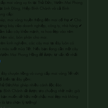
 cấp mai vàng uy tín tại Thủ Đức, Vườn Mai Phong 
ại Linh Đông, Hiệp Bình Chánh và cả Bình 
ung cấp:
hép, mai vàng truyền thống đến mai cổ thụ.✔ Cho 
trưng bày của doanh nghiệp, công ty, nhà hàng.✔ 
đảm bảo cây khỏe mạnh, ra hoa đẹp vào năm 
chăm sóc, bón phân cho mai.
ăm kinh nghiệm, các cây mai tại đây luôn có 
n màu suốt mùa Tết. Nếu bạn đang cần một cây 
 Vườn Mai Phong Hồng để được tư vấn tốt nhất.
g
.
đây chuyên trồng và cung cấp mai vàng Tết với 
ổ biến tại đây gồm:
Thủ ĐứcMai ghép nhiều cánh độc đáo
tại Bình Chánh rất được ưa chuộng nhờ mức giá 
 bạn muốn sở hữu một chậu mai đẹp mà không 
y là lựa chọn lý tưởng!