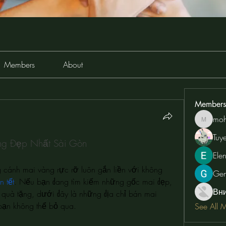
Members
About
Members
moh
moheriz
Tuy
ng Đẹp Nhất Sài Gòn
Ele
 cánh mai vàng rực rỡ luôn gắn liền với không 
Ge
 tết
. Nếu bạn đang tìm kiếm những gốc mai đẹp, 
Вн
 quà tặng, dưới đây là những địa chỉ bán mai 
 bạn không thể bỏ qua.
See All 