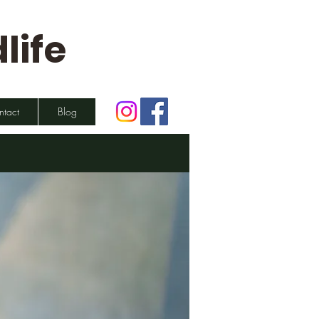
life
ntact
Blog