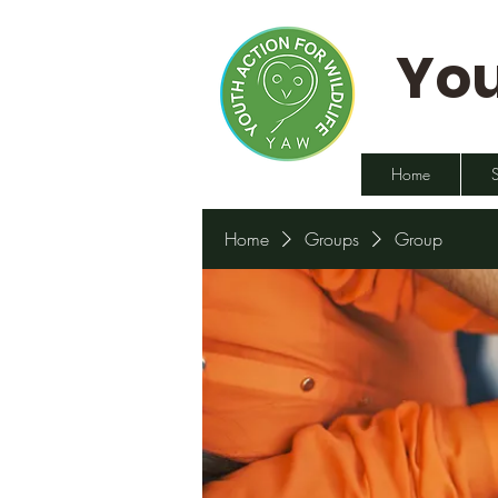
You
Home
Home
Groups
Group