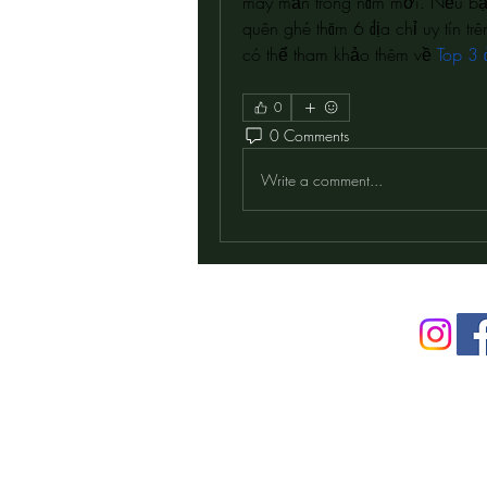
may mắn trong năm mới. Nếu bạ
quên ghé thăm 6 địa chỉ uy tín t
có thể tham khảo thêm về 
Top 3 
0
0 Comments
Write a comment...