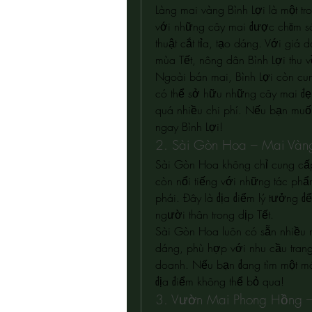
Làng mai vàng Bình Lợi là một tr
với những cây mai được chăm só
thuật cắt tỉa, tạo dáng. Với gi
mùa Tết, nông dân Bình Lợi thu v
Ngoài bán mai, Bình Lợi còn cun
có thể sở hữu những cây mai đẹp
quá nhiều chi phí. Nếu bạn muốn
ngay Bình Lợi!
2. Sài Gòn Hoa – Mai Vàn
Sài Gòn Hoa không chỉ cung cấp
còn nổi tiếng với những tác phẩ
phái. Đây là địa điểm lý tưởng đ
người thân trong dịp Tết.
Sài Gòn Hoa luôn có sẵn nhiều m
dáng, phù hợp với nhu cầu trang
doanh. Nếu bạn đang tìm một món
địa điểm không thể bỏ qua!
3. Vườn Mai Phong Hồng 