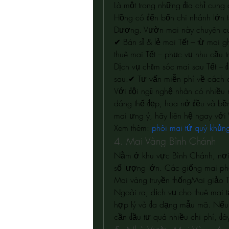
Là một trong những địa chỉ cung
Hồng có đến bốn chi nhánh lớn t
Dương. Vườn mai này chuyên c
✔ Bán sỉ & lẻ mai Tết – từ mai g
thuê mai Tết – phục vụ nhu cầu 
Dịch vụ chăm sóc mai sau Tết – 
sau.✔ Tư vấn miễn phí về cách 
Với đội ngũ nghệ nhân có nhiều n
dáng thế đẹp, hoa nở đều và bề
mai ưng ý, hãy liên hệ ngay với
Xem thêm: 
phôi mai tứ quý khủn
4. Mai Vàng Bình Chánh
Nằm ở khu vực Bình Chánh, nơi 
số lượng lớn. Các giống mai ph
Mai vàng truyền thốngMai giảo 
Ngoài ra, dịch vụ cho thuê mai 
hợp lý và đa dạng mẫu mã. Nếu
cần đầu tư quá nhiều chi phí, đâ