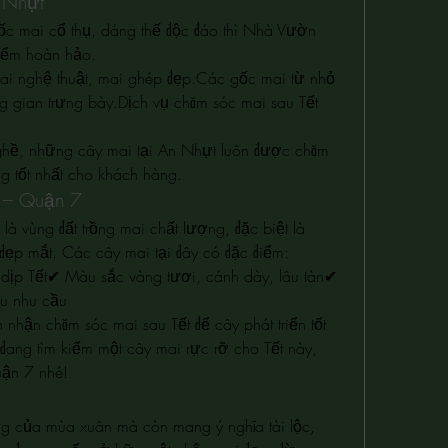
 Nhựt
c mai cổ thụ, dáng thế độc đáo thì Nhà Vườn 
điểm hoàn hảo.
i nghệ thuật, mai ghép đẹp.Các gốc mai từ nhỏ 
g gian trưng bày.Dịch vụ chăm sóc mai sau Tết 
ghề, những cây mai tại An Nhựt luôn được chăm 
g tốt nhất cho khách hàng.
 – Quận 7
là vùng đất trồng mai chất lượng, đặc biệt là 
ẹp mắt. Các cây mai tại đây có đặc điểm:
ịp Tết✔ Màu sắc vàng tươi, cánh dày, lâu tàn✔ 
ều nhu cầu
nhận chăm sóc mai sau Tết để cây phát triển tốt 
ng tìm kiếm một cây mai rực rỡ cho Tết này, 
ận 7 nhé!
g của mùa xuân mà còn mang ý nghĩa tài lộc, 