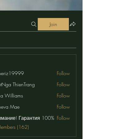
Join
eriz19999
Follow
19999
etNga ThienTrang
Follow
na Williams
Follow
neva Mae
Follow
имание! Гарантия 100%
Follow
Members (162)