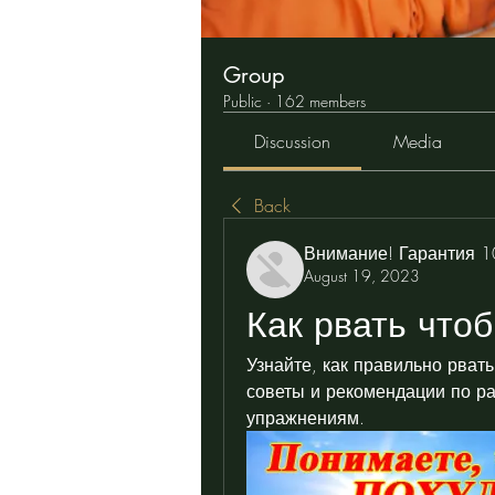
Group
Public
·
162 members
Discussion
Media
Back
Внимание! Гарантия 
August 19, 2023
Как рвать чтоб
Узнайте, как правильно рват
советы и рекомендации по р
упражнениям.