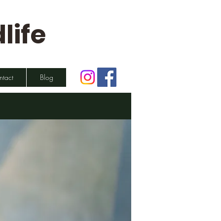
life
ntact
Blog