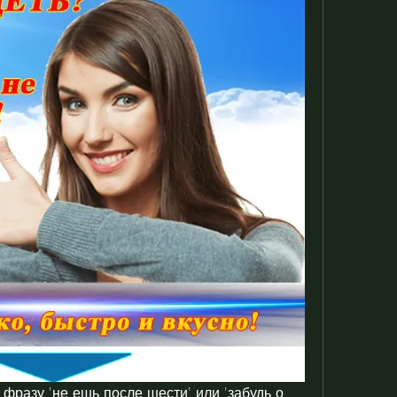
разу 'не ешь после шести' или 'забудь о 