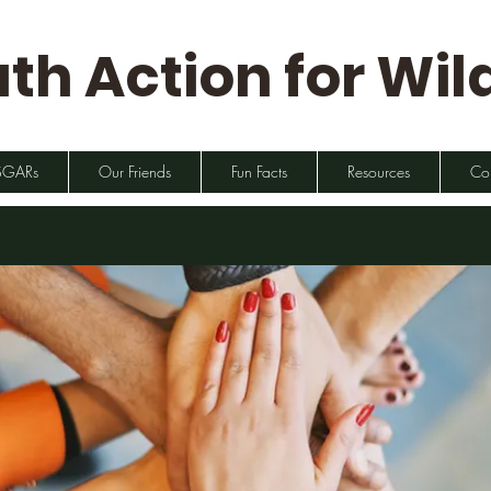
th Action for Wild
SGARs
Our Friends
Fun Facts
Resources
Co