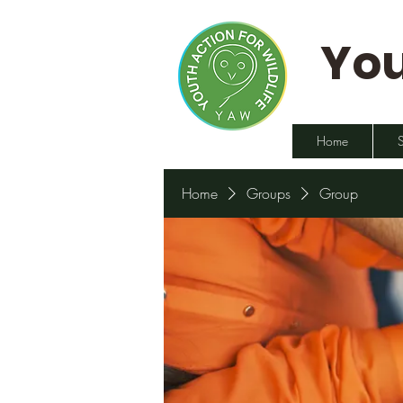
You
Home
Home
Groups
Group