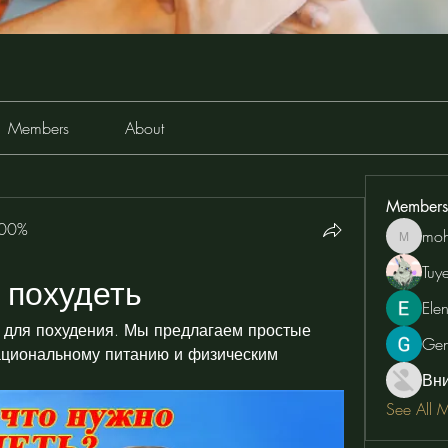
Members
About
Members
100%
moh
moheriz
Tuy
 похудеть
Ele
ь для похудения. Мы предлагаем простые 
Ge
ациональному питанию и физическим 
Вн
See All 