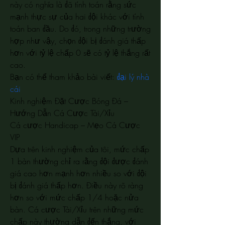
này có nghĩa là đã tính toán rằng sức 
mạnh thực sự của hai đội khác với tính 
toán ban đầu. Do đó, trong những trường 
hợp như vậy, chọn đội bị đánh giá thấp 
hơn với tỷ lệ chấp 0 sẽ có tỷ lệ thắng rất 
cao.
Bạn có thể tham khảo bài viết: 
đại lý nhà 
cái
Kinh nghiệm Đặt Cược Bóng Đá – 
Hướng Dẫn Cá Cược Tài/Xỉu
Cá cược Handicap – Mẹo Cá Cược 
VIP
Dựa trên kinh nghiệm của tôi, mức chấp 
1 bàn thường chỉ ra rằng đội được đánh 
giá cao hơn mạnh hơn nhiều so với đội 
bị đánh giá thấp hơn. Điều này rõ ràng 
hơn so với mức chấp 1/4 hoặc nửa 
bàn. Cá cược Tài/Xỉu trên những mức 
chấp này thường dẫn đến thắng, với 