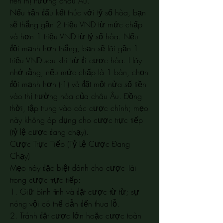
trên thị trường châu Âu.
Nếu trận đấu kết thúc với tỷ số hòa, bạn 
sẽ thắng gần 2 triệu VND từ mức chấp 
và hơn 1 triệu VND từ tỷ số hòa. Nếu 
đội mạnh hơn thắng, bạn sẽ lãi gần 1 
triệu VND sau khi trừ đi cược hòa. Hãy 
nhớ rằng, nếu mức chấp là 1 bàn, chọn 
đội mạnh hơn (-1) và đặt một nửa số tiền 
vào thị trường hòa của châu Âu. Đồng 
thời, tập trung vào các cược chính; mẹo 
này không áp dụng cho cược trực tiếp 
(tỷ lệ cược đang chạy).
Cược Trực Tiếp (Tỷ Lệ Cược Đang 
Chạy)
Mẹo này đặc biệt dành cho cược Tài 
trong cược trực tiếp:
1. Giữ bình tĩnh và đặt cược từ từ; sự 
nóng vội có thể dẫn đến thua lỗ.
2. Tránh đặt cược lớn hoặc cược toàn 