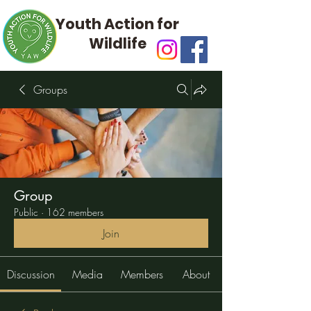
Youth Action for
Wildlife
Groups
Group
Public
·
162 members
Join
Discussion
Media
Members
About