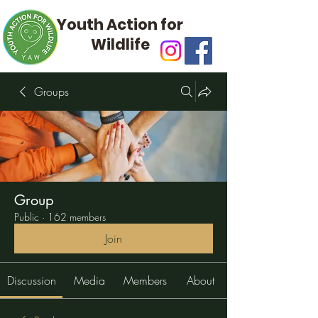
Youth Action for
Wildlife
Groups
Group
Public
·
162 members
Join
Discussion
Media
Members
About