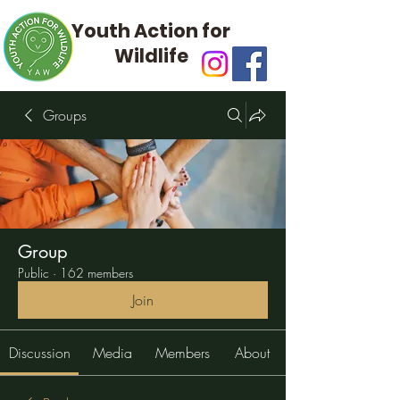
Youth Action for
Wildlife
Groups
Group
Public
·
162 members
Join
Discussion
Media
Members
About