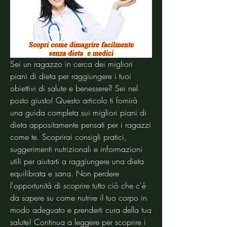
Sei un ragazzo in cerca dei migliori 
piani di dieta per raggiungere i tuoi 
obiettivi di salute e benessere? Sei nel 
posto giusto! Questo articolo ti fornirà 
una guida completa sui migliori piani di 
dieta appositamente pensati per i ragazzi 
come te. Scoprirai consigli pratici, 
suggerimenti nutrizionali e informazioni 
utili per aiutarti a raggiungere una dieta 
equilibrata e sana. Non perdere 
l'opportunità di scoprire tutto ciò che c'è 
da sapere su come nutrire il tuo corpo in 
modo adeguato e prenderti cura della tua 
salute! Continua a leggere per scoprire i 