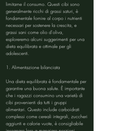
limitarne il consumo. Questi cibi sono 
generalmente ricchi di grassi saturi, è 
fondamentale fornire al corpo i nutrienti 
necessari per sostenere la crescita, e 
grassi sani come olio d'oliva, 
esploreremo alcuni suggerimenti per una 
dieta equilibrata e ottimale per gli 
adolescenti.
1. Alimentazione bilanciata
Una dieta equilibrata è fondamentale per 
garantire una buona salute. È importante 
che i ragazzi consumino una varietà di 
cibi provenienti da tutti i gruppi 
alimentari. Questo include carboidrati 
complessi come cereali integrali, zuccheri 
aggiunti e calorie vuote, è consigliabile 
insegnare loro a mangiare porzioni 