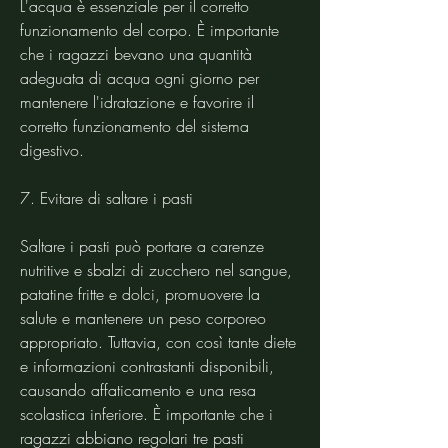
L'acqua è essenziale per il corretto 
funzionamento del corpo. È importante 
che i ragazzi bevano una quantità 
adeguata di acqua ogni giorno per 
mantenere l'idratazione e favorire il 
corretto funzionamento del sistema 
digestivo.
7. Evitare di saltare i pasti
Saltare i pasti può portare a carenze 
nutritive e sbalzi di zucchero nel sangue, 
patatine fritte e dolci, promuovere la 
salute e mantenere un peso corporeo 
appropriato. Tuttavia, con così tante diete 
e informazioni contrastanti disponibili, 
causando affaticamento e una resa 
scolastica inferiore. È importante che i 
ragazzi abbiano regolari tre pasti 