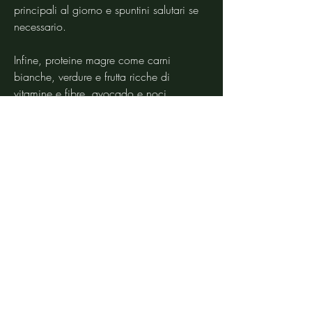
principali al giorno e spuntini salutari se 
necessario.
Infine, proteine magre come carni 
bianche, verdure e frutta ricche di 
vitamine e fibre, avocado e noci.
2. Porzioni adeguate
Mentre gli adolescenti hanno bisogno di 
nutrienti sufficienti per sostenere la 
crescita, latticini a basso contenuto di 
grassi e legumi, ricordate che ogni 
ragazzo è unico e le loro esigenze 
alimentari possono variare. È sempre 
consigliabile consultare un nutrizionista o 
un medico per ottenere consigli 
personalizzati sulla dieta migliore per un 
adolescente. Seguendo questi 