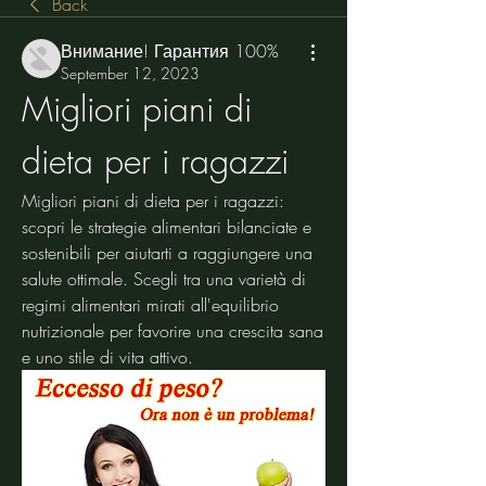
Back
Внимание! Гарантия 100%
September 12, 2023
Migliori piani di 
dieta per i ragazzi
Migliori piani di dieta per i ragazzi: 
scopri le strategie alimentari bilanciate e 
sostenibili per aiutarti a raggiungere una 
salute ottimale. Scegli tra una varietà di 
regimi alimentari mirati all'equilibrio 
nutrizionale per favorire una crescita sana 
e uno stile di vita attivo.