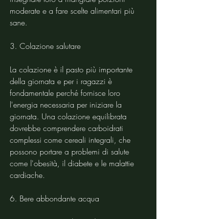
moderate e a fare scelte alimentari più 
sane.
3. Colazione salutare
La colazione è il pasto più importante 
della giornata e per i ragazzi è 
fondamentale perché fornisce loro 
l'energia necessaria per iniziare la 
giornata. Una colazione equilibrata 
dovrebbe comprendere carboidrati 
complessi come cereali integrali, che 
possono portare a problemi di salute 
come l'obesità, il diabete e le malattie 
cardiache.
6. Bere abbondante acqua