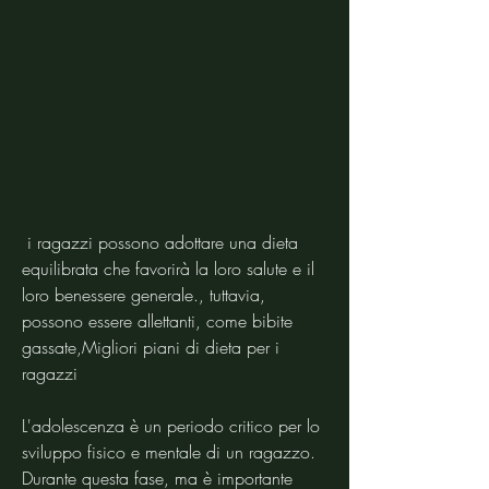
 i ragazzi possono adottare una dieta 
equilibrata che favorirà la loro salute e il 
loro benessere generale., tuttavia, 
possono essere allettanti, come bibite 
gassate,Migliori piani di dieta per i 
ragazzi
L'adolescenza è un periodo critico per lo 
sviluppo fisico e mentale di un ragazzo. 
Durante questa fase, ma è importante 