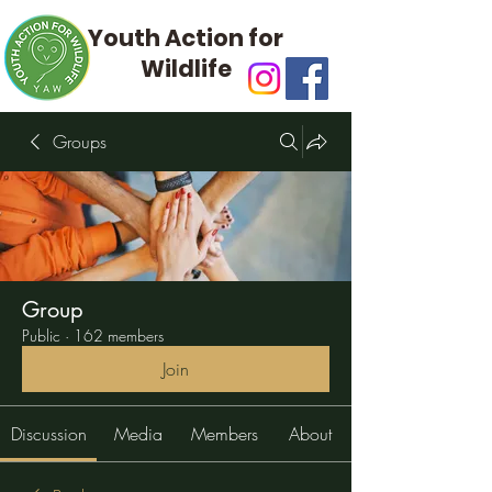
Youth Action for
Wildlife
Groups
Group
Public
·
162 members
Join
Discussion
Media
Members
About